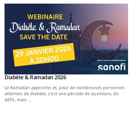
Youtube
Diabète & Ramadan 2026
Youtube
Le Ramadan approche, et, pour de nombreuses personnes
atteintes de diabète, c'est une période de questions, de
défis, mais ...
Un « jumeau numérique » pour faciliter l’accès à la
C
Youtube
Yo