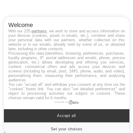
Youtube
médecine préventive
Co
Un établissement lié à un groupe mutualiste innove en
cu
matière de bilan de santé : l'utilisation d'un « jumeau
un
Welcome
numérique » permet ...
With our 225
partners
, we wish to store and access information on
your devices (cookies, pixels in emails, etc.), combine and share
your personal data with our partners, whether collected on this
website or in our emails, already held by some of us, or obtained
later, including in other contexts.
LES MALADIES
Processing this data (identifiers, browsing, preferences, purchases,
loyalty programs, IP, postal addresses and emails, phone, precise
geolocation, etc.) allows developing and offering you services,
Hypotension orthostatique : quand la
content, commercial offers and ads across your devices and
pression artérielle chute au lever
screens (including by email, post, SMS, phone, audio, and video),
personalising them, measuring their performance, and analysing
audiences.
You can "accept all" and withdraw your consent at any time via the
"cookies" footer link
. You can also "set detailed preferences" and
Drépanocytose : une déformation des
object to processing activities not subject to consent. These
globules rouges aux conséquences graves
choices remain valid for 6 months.
powered by
Accept all
Maladie de Charcot (Sclérose latérale
amyotrophique)
Set your choices
Cookies settings