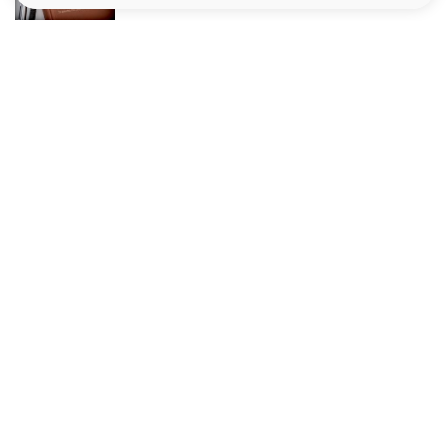
Le site santé de référence avec chaque jour toute l'actualité
médicale decryptée par des médecins en exercice et les
conseils des meilleurs spécialistes.
À PROPOS
Données personnelles et cookies
Qui sommes-nous