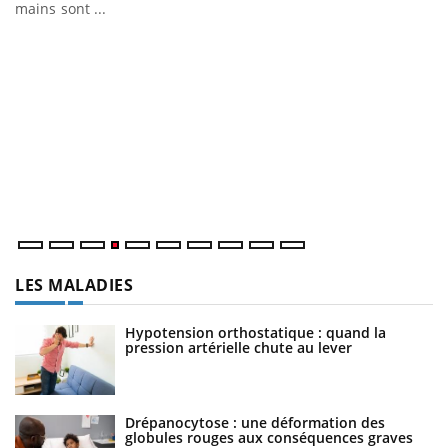
mains sont ...
D
Yo
L
at
dé
LES MALADIES
Hypotension orthostatique : quand la
pression artérielle chute au lever
Drépanocytose : une déformation des
globules rouges aux conséquences graves