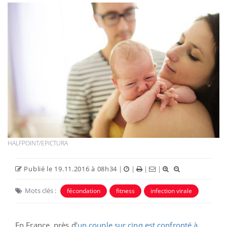
HALFPOINT/EPICTURA
Publié le 19.11.2016 à 08h34
|
|
|
|
Mots clés :
fécondation
fitness
infection virale
En France, près d’
un couple sur cinq est confronté à