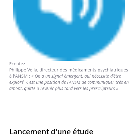
Ecoutez...
Philippe Vella,
directeur des médicaments psychiatriques
à l'ANSM : «
On a un signal émergent, qui nécessite d’être
exploré. C’est une position de l’ANSM de communiquer très en
amont, quitte à revenir plus tard vers les prescripteurs
»
Lancement d'une étude