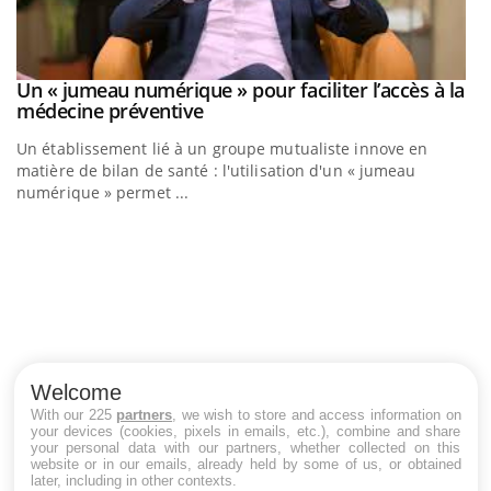
Youtube
a
COUP DE FOOD sur le diabète
Youtube
Coup de food sur le diabète, c'est votre nouveau rendez-vous
culinaire qui bouscule les idées reçues ! Dans cet épisode,
une ...
Q
Yo
"L
tr
di
Welcome
With our 225
partners
, we wish to store and access information on
your devices (cookies, pixels in emails, etc.), combine and share
your personal data with our partners, whether collected on this
website or in our emails, already held by some of us, or obtained
later, including in other contexts.