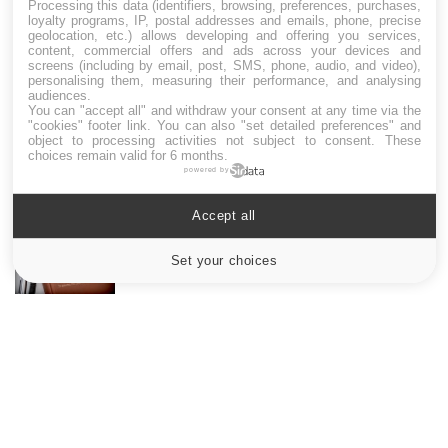
LES MALADIES
Processing this data (identifiers, browsing, preferences, purchases,
loyalty programs, IP, postal addresses and emails, phone, precise
geolocation, etc.) allows developing and offering you services,
Hypotension orthostatique : quand la
content, commercial offers and ads across your devices and
pression artérielle chute au lever
screens (including by email, post, SMS, phone, audio, and video),
personalising them, measuring their performance, and analysing
audiences.
You can "accept all" and withdraw your consent at any time via the
"cookies" footer link
. You can also "set detailed preferences" and
Drépanocytose : une déformation des
object to processing activities not subject to consent. These
globules rouges aux conséquences graves
choices remain valid for 6 months.
powered by
Accept all
Maladie de Charcot (Sclérose latérale
amyotrophique)
Set your choices
Cookies settings