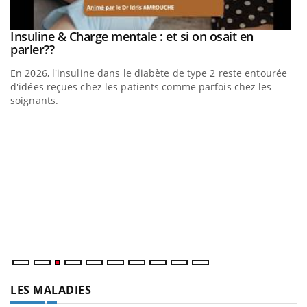
Insuline & Charge mentale : et si on osait en
Eczéma Chronique des Mains : se préparer pour
Youtube
Youtube
Youtube
Youtube
parler??
l’été !
En 2026, l'insuline dans le diabète de type 2 reste entourée
L'été arrive… et avec lui, un tout nouveau rythme de vie !
d'idées reçues chez les patients comme parfois chez les
Vacances, plage, piscine, soleil, activités en plein air… Nos
soignants.
mains sont ...
D
Yo
L
at
dé
LES MALADIES