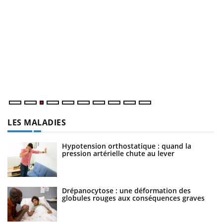
E
Yo
l’
L'
Va
ma
LES MALADIES
Hypotension orthostatique : quand la
pression artérielle chute au lever
Drépanocytose : une déformation des
globules rouges aux conséquences graves