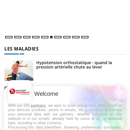
Co
cu
un
LES MALADIES
Hypotension orthostatique : quand la
pression artérielle chute au lever
Drépanocytose : une déformation des
globules rouges aux conséquences graves
Welcome
With our 225
partners
, we wish to store and access information on
your devices (cookies, pixels in emails, etc.), combine and share
your personal data with our partners, whether collected on this
Maladie de Charcot (Sclérose latérale
website or in our emails, already held by some of us, or obtained
amyotrophique)
later, including in other contexts.
Processing this data (identifiers, browsing, preferences, purchases,