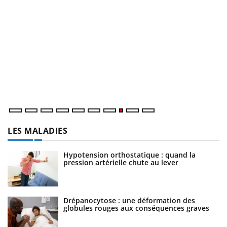
E
Yo
Da
vo
év
LES MALADIES
Hypotension orthostatique : quand la
pression artérielle chute au lever
Drépanocytose : une déformation des
globules rouges aux conséquences graves