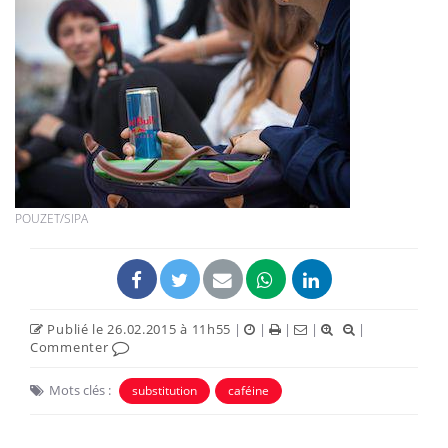
POUZET/SIPA
Publié le 26.02.2015 à 11h55
|
|
|
|
|
Commenter
Mots clés :
substitution
caféine