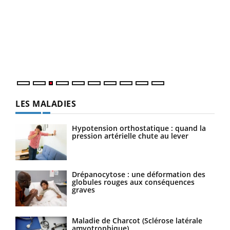
Ecz
You
pour
L'ét
Vaca
Nos 
LES MALADIES
Hypotension orthostatique : quand la
pression artérielle chute au lever
Drépanocytose : une déformation des
globules rouges aux conséquences
graves
Maladie de Charcot (Sclérose latérale
amyotrophique)