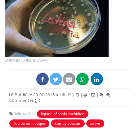
DURAND FLORENCE/SIPA
Publié le 29.01.2015 à 16h19
|
|
|
|
|
Commenter
Mots clés :
liquide céphalo-rachidien
liquide amniotique
campylobacter
salive