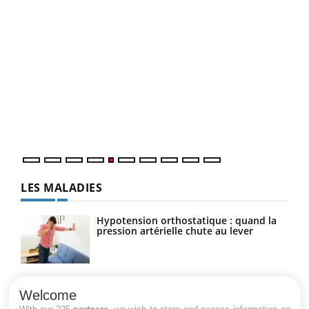
Un 
You
à l
Un é
mati
numé
LES MALADIES
Hypotension orthostatique : quand la
pression artérielle chute au lever
Drépanocytose : une déformation des
globules rouges aux conséquences
Welcome
graves