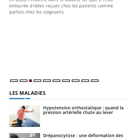
entourée d'idées reçues chez les patients comme
parfois chez les soignants.
Ecz
You
pour
L'ét
Vaca
Nos 
LES MALADIES
Hypotension orthostatique : quand la
pression artérielle chute au lever
Drépanocytose : une déformation des