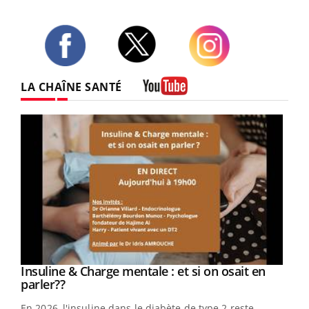
Twitter
Facebook
Instagram
LA CHAÎNE SANTÉ
Youtube
Youtube
Insuline & Charge mentale : et si on osait en
Youtube
Youtube
parler??
En 2026, l'insuline dans le diabète de type 2 reste