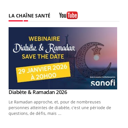
LA CHAÎNE SANTÉ
Youtube
Youtube
Diabète & Ramadan 2026
Un « jumeau numérique » pour faciliter l’accès
Youtube
Youtube
Youtube
à la médecine préventive
Le Ramadan approche, et, pour de nombreuses
Un établissement lié à un groupe mutualiste innove en
personnes atteintes de diabète, c'est une période de
matière de bilan de santé : l'utilisation d'un « jumeau
questions, de défis, mais ...
numérique » permet ...