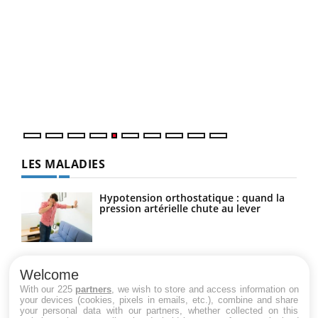
COU
You
Coup
vous
épis
LES MALADIES
Hypotension orthostatique : quand la
pression artérielle chute au lever
Drépanocytose : une déformation des
globules rouges aux conséquences
Welcome
graves
With our 225
partners
, we wish to store and access information on
your devices (cookies, pixels in emails, etc.), combine and share
your personal data with our partners, whether collected on this