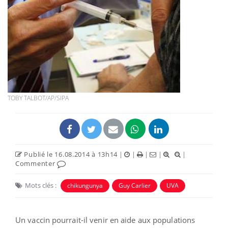
TOBY TALBOT/AP/SIPA
Publié le 16.08.2014 à 13h14
|
|
|
|
|
Commenter
Mots clés :
chikungunya
Guy Carlier
UVA
Un vaccin pourrait-il venir en aide aux populations