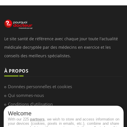
Le site santé de référence avec chaque jour toute l'actualité
médicale decryptée par des médecins en exercice et les
conseils des meilleurs spécialistes.
À PROPOS
Données personnelles et cookies
Qui sommes-nous
Conditions d'utilisation
Plan du site
Welcome
With our 225
partners
, we wish to store and access information on
Mentions Légales
your devices (cookies, pixels in emails, etc.), combine and share