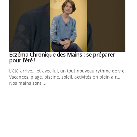
Eczéma Chronique des Mains : se préparer
Youtube
Youtube
pour l’été !
L'été arrive… et avec lui, un tout nouveau rythme de vie !
Vacances, plage, piscine, soleil, activités en plein air…
Nos mains sont ...
Dia
You
Le 
pers
ques