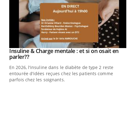
Youtube
Insuline & Charge mentale : et si on osait en
Youtube
Youtube
parler??
En 2026, l'insuline dans le diabète de type 2 reste
entourée d'idées reçues chez les patients comme
parfois chez les soignants.
Ecz
You
pour
L'ét
Vaca
Nos 