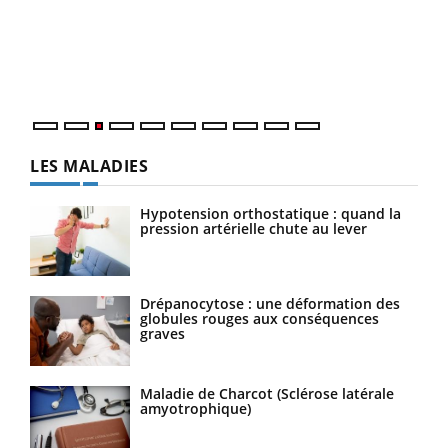
L'ét
Vaca
Nos 
LES MALADIES
Hypotension orthostatique : quand la
pression artérielle chute au lever
Drépanocytose : une déformation des
globules rouges aux conséquences
graves
Maladie de Charcot (Sclérose latérale
amyotrophique)