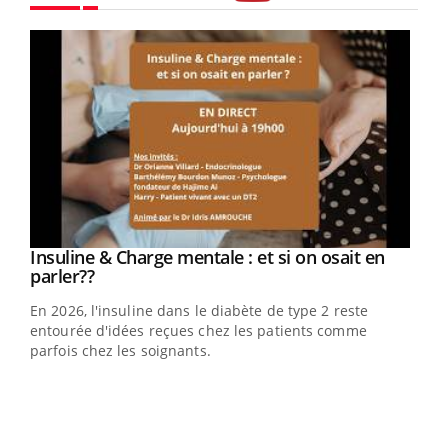
Youtube
Youtube
Insuline & Charge mentale : et si on osait en
Youtube
Youtube
parler??
En 2026, l'insuline dans le diabète de type 2 reste
entourée d'idées reçues chez les patients comme
parfois chez les soignants.
Ecz
You
pour