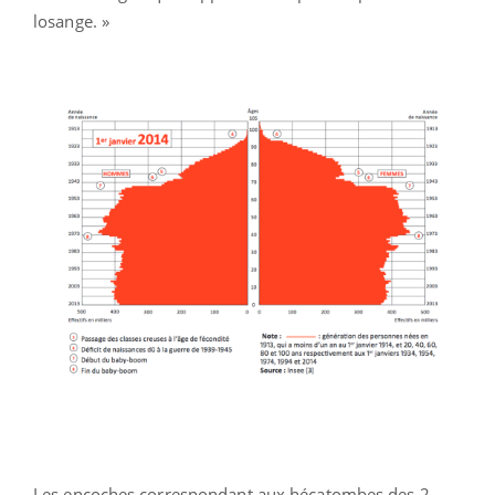
losange. »
Les encoches correspondant aux hécatombes des 2