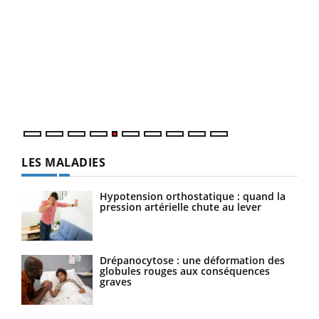
Un 
You
à l
Un é
mati
numé
LES MALADIES
Hypotension orthostatique : quand la
pression artérielle chute au lever
Drépanocytose : une déformation des
globules rouges aux conséquences
graves