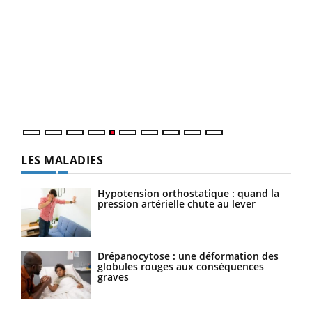
Un 
You
à l
Un é
mati
numé
LES MALADIES
Hypotension orthostatique : quand la
pression artérielle chute au lever
Drépanocytose : une déformation des
globules rouges aux conséquences
graves