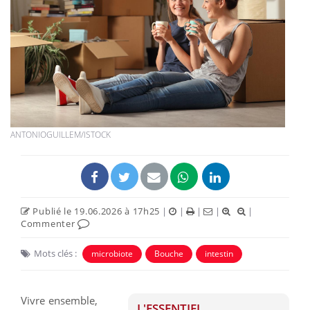
ANTONIOGUILLEM/ISTOCK
Publié le 19.06.2026 à 17h25
|
|
|
|
|
Commenter
Mots clés :
microbiote
Bouche
intestin
Vivre ensemble,
L'ESSENTIEL