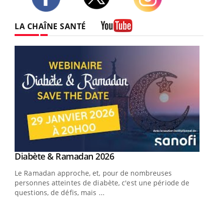
Twitter
Facebook
Instagram
LA CHAÎNE SANTÉ
Youtube
Youtube
Diabète & Ramadan 2026
Youtube
Le Ramadan approche, et, pour de nombreuses
vie !
personnes atteintes de diabète, c'est une période de
…
questions, de défis, mais ...