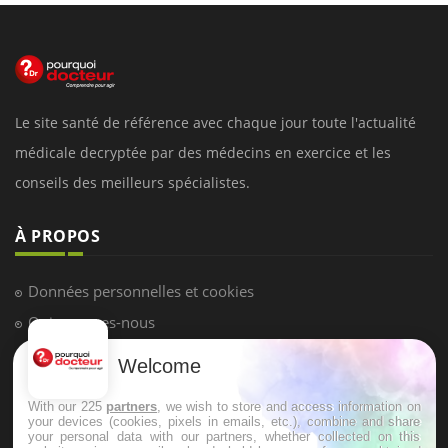
Le site santé de référence avec chaque jour toute l'actualité
médicale decryptée par des médecins en exercice et les
conseils des meilleurs spécialistes.
À PROPOS
Données personnelles et cookies
Qui sommes-nous
Conditions d'utilisation
Welcome
Plan du site
With our 225
partners
, we wish to store and access information on
Mentions Légales
your devices (cookies, pixels in emails, etc.), combine and share
your personal data with our partners, whether collected on this
Nous contacter