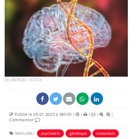
DR_MICROBE / ISTOCK
Publié le 28.01.2025 à 08h55
|
|
|
|
|
Commenter
Mots clés :
psychiatrie
génétique
traitement