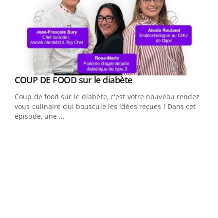
Youtube
Yout
COUP DE FOOD sur le diabète
Quand l’entreprise mise sur le bien être global
Youtube
Youtube
Coup de food sur le diabète, c'est votre nouveau rendez-
"Les rendez-vous de la santé et de la qualité de vie au
vous culinaire qui bouscule les idées reçues ! Dans cet
travail" de Pourquoi Docteur reçoivent Régis Blugeon,
épisode, une ...
DRH et directeur ...
Ecz
You
(3/3
Dans
vous
quot