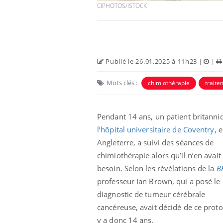
CIPHOTOS/ISTOCK
Publié le 26.01.2025 à 11h23
|
|
Mots clés :
chimiothérapie
traite
Ecz
You
exp
Pendant 14 ans, un patient britanni
Il y
l’hôpital universitaire de Coventry
, 
d'au
ques
Angleterre, a suivi des séances de
mont
chimiothérapie alors qu’il n’en avait
besoin. Selon les révélations de la
B
professeur Ian Brown, qui a posé le
diagnostic de tumeur cérébrale
cancéreuse, avait décidé de ce protoc
y a donc 14 ans.