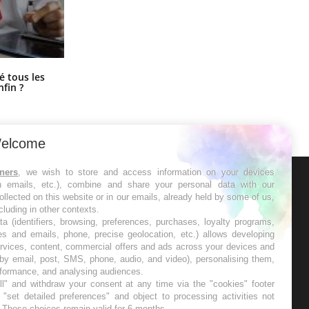
Pourquoi votre ventre gâche-t-il les
é tous les
premiers jours de vos vacances ?
nfin ?
elcome
tners
, we wish to store and access information on your devices
in emails, etc.), combine and share your personal data with our
ER
ollected on this website or in our emails, already held by some of us,
ncluding in other contexts.
ta (identifiers, browsing, preferences, purchases, loyalty programs,
s les semaines les meilleures
es and emails, phone, precise geolocation, etc.) allows developing
ervices, content, commercial offers and ads across your devices and
 by email, post, SMS, phone, audio, and video), personalising them,
rformance, and analysing audiences.
l" and withdraw your consent at any time via the "cookies" footer
"set detailed preferences" and object to processing activities not
. These choices remain valid for 6 months.