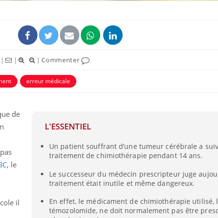
|
|
|
Commenter
ment
erreur médicale
éma Chronique des Mains :
Carence en fer : com
tube
Youtube
Youtube
Youtube
liquer ma maladie
prévenir
que de
 a des sujets qui sont faciles à aborder...
Fatigue, irritabilité, brou
L'ESSENTIEL
en
tres non ! D'un côté, poser des
même alopécie… Les sym
tions sur la maladie d'un proche c'est
carence en fer sont multi
Un patient souffrant d’une tumeur cérébrale a suiv
rer ...
...
 pas
traitement de chimiothérapie pendant 14 ans.
BC
, le
Le successeur du médecin prescripteur juge aujou
traitement était inutile et même dangereux.
En effet, le médicament de chimiothérapie utilisé, 
ole il
témozolomide, ne doit normalement pas être presc