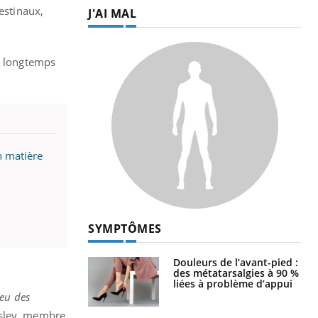
estinaux,
J'AI MAL
si longtemps
n matière
SYMPTÔMES
Douleurs de l’avant-pied :
des métatarsalgies à 90 %
liées à problème d’appui
 eu des
nsley, membre