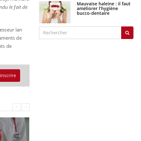
Mauvaise haleine : il faut
ndu le fait de
améliorer l’hygiène
bucco-dentaire
fesseur Ian
caments de
nts de
'inscrire