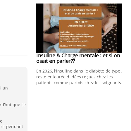
prendre pour
Insuline & Charge mentale : et si on
Youtube
Youtube
osait en parler??
illard mental ou
En 2026, l'insuline dans le diabète de type 2
ptômes de la
reste entourée d'idées reçues chez les
ples ce qui la rend
patients comme parfois chez les soignants.
i un
Ec
You
pré
rd’hui que ce
L'é
ryt
le
sol
rit pendant
sont