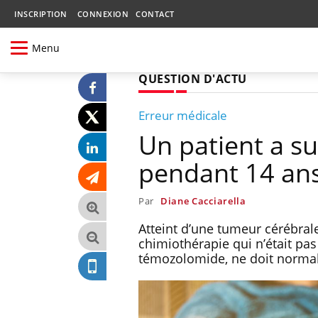
INSCRIPTION
CONNEXION
CONTACT
Menu
QUESTION D'ACTU
Erreur médicale
Un patient a su
pendant 14 an
Par
Diane Cacciarella
Atteint d’une tumeur cérébral
chimiothérapie qui n’était p
témozolomide, ne doit normal