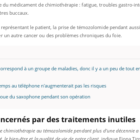
ive du médicament de chimiothérapie : fatigue, troubles gastro-int
cères buccaux.
s représentant le patient, la prise de témozolomide pendant aus
r un autre cancer ou des problèmes chroniques du foie.
correspond à un groupe de maladies, donc il y a un peu de tout e
temps au téléphone n'augmenterait pas les risques
joue du saxophone pendant son opération
oncernés par des traitements inutiles
s de chimiothérapie au témozolomide pendant plus d’une décennie a
le bien-être et la qualité de vie de notre client,
indique Fiona Ti