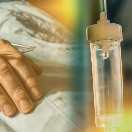
Cytomégalovirus : ce qui
Pourquo
change dans la prise en
gâche-t-
charge des femmes
jours de
enceintes
La sieste empêche-t-elle
Fortes c
de dormir la nuit ?
pourquo
noyade g
VIH : la fin du comprimé
Le Viagr
tous les jours se profile-t-
freiner 
elle enfin ?
cancer ?