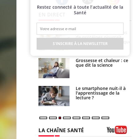
Restez connecté à toute l’actualité de la
Twitter
Facebook
Instagram
Santé
EN DIRECT
i votre ventre
Pourquoi manger moins
il les premiers
de protéines pourrait
 vos vacances ?
finalement être bénéfique
S'INSCRIRE À LA NEWSLETTER
haleurs :
Grossesse et chaleur : ce
i le risque de
que dit la science
rimpe-t-il ?
a pourrait-il
Le smartphone nuit-il à
la propagation du
l'apprentissage de la
lecture ?
LA CHAÎNE SANTÉ
Youtube