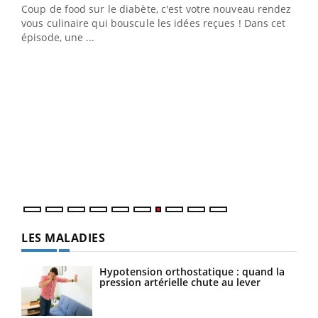
Coup de food sur le diabète, c'est votre nouveau rendez-
 en
vous culinaire qui bouscule les idées reçues ! Dans cet
u
épisode, une ...
Qua
You
"Les
trav
DRH 
LES MALADIES
Hypotension orthostatique : quand la
pression artérielle chute au lever