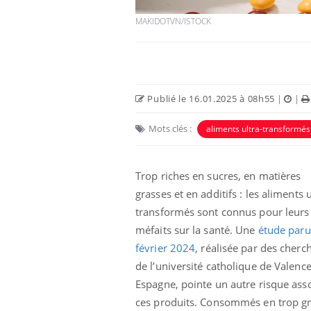
MAKIDOTVN/ISTOCK
Car
You
pré
Fati
mêm
Publié le 16.01.2025 à 08h55
|
|
care
...
Mots clés :
aliments ultra-transformés
Eczéma Chronique des Mains :
Youtube
Youtube
expliquer ma maladie
Il y a des sujets qui sont faciles à aborder...
Trop riches en sucres, en matières
d'autres non ! D'un côté, poser des
grasses et en additifs : les aliments u
questions sur la maladie d'un proche c'est
montrer ...
transformés sont connus pour leurs
méfaits sur la santé. Une
étude paru
février 2024
, réalisée par des cherc
de l’université catholique de Valence
Espagne, pointe un autre risque asso
ces produits. Consommés en trop g