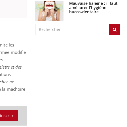
Mauvaise haleine : il faut
améliorer l’hygiène
bucco-dentaire
mite les
formée modifie
es
lette et des
ations
cher ne
e la mâchoire
'inscrire