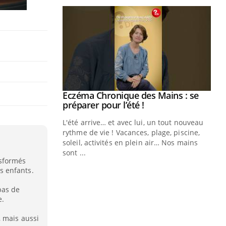
ale : et si on
Eczéma Chronique des Mains : se
Youtube
ube
Youtube
préparer pour l’été !
e diabète de type 2
L'été arrive… et avec lui, un tout nouveau
çues chez les
rythme de vie ! Vacances, plage, piscine,
ez les soignants.
soleil, activités en plein air… Nos mains
sont ...
Di
nsformés
You
s enfants.
Le 
nom
pas de
e.
dia
défi
 mais aussi