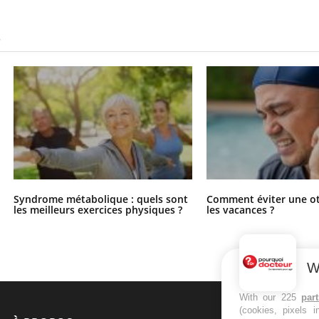
S
Syndrome métabolique : quels sont
Comment éviter une ot
les meilleurs exercices physiques ?
les vacances ?
W
With our 225
par
(cookies, pixels 