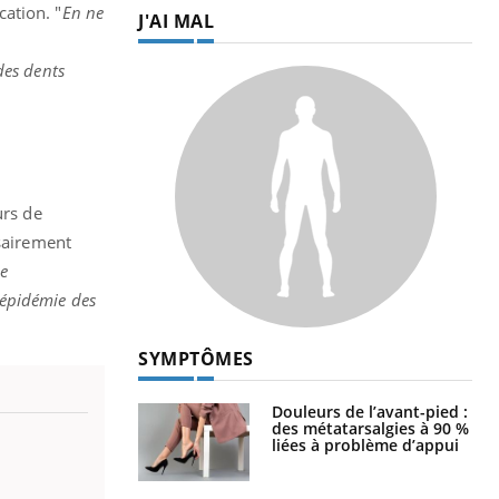
ation. "
En ne
J'AI MAL
-
des dents
urs de
ssairement
de
épidémie des
SYMPTÔMES
Douleurs de l’avant-pied :
des métatarsalgies à 90 %
liées à problème d’appui