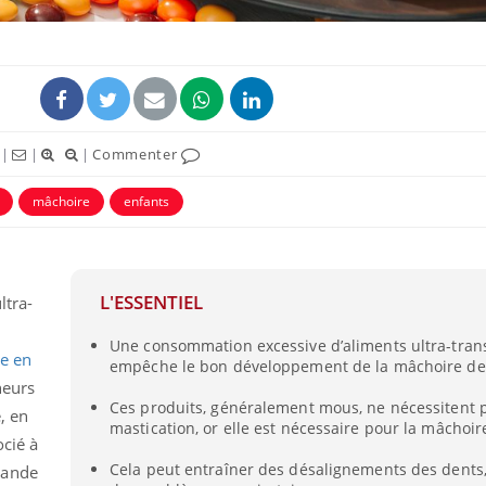
ence en fer : comprendre pour
tube
Youtube
venir
gue, irritabilité, brouillard mental ou
e alopécie… Les symptômes de la
|
|
|
Commenter
nce en fer sont multiples ce qui la rend
mâchoire
enfants
Insuline & Charge ment
Youtube
Yout
osait en parler??
En 2026, l'insuline dans l
reste entourée d'idées re
L'ESSENTIEL
ltra-
patients comme parfois ch
Une consommation excessive d’aliments ultra-tra
e en
empêche le bon développement de la mâchoire de
heurs
Ces produits, généralement mous, ne nécessitent 
, en
mastication, or elle est nécessaire pour la mâchoir
cié à
Cela peut entraîner des désalignements des dents,
rande