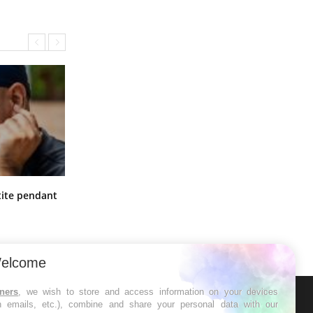
Hantavirus : un cas détecté chez un
ite pendant
touriste en France
elcome
tners
, we wish to store and access information on your devices
in emails, etc.), combine and share your personal data with our