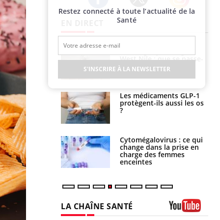
Restez connecté à toute l’actualité de la
Twitter
Facebook
Instagram
Santé
EN DIRECT
 oublier les
Chikungunya, dengue,
en vacances ?
West Nile : que se passe-
t-il dans le sud de la
S'INSCRIRE À LA NEWSLETTER
France ?
s connectés :
Les médicaments GLP-1
 le travail
protègent-ils aussi les os
 de plus en plus
?
soirées
olorectal : une
Cytomégalovirus : ce qui
e simple aurait
change dans la prise en
la donne au Pays
charge des femmes
enceintes
LA CHAÎNE SANTÉ
Youtube