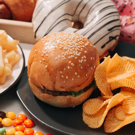
Hantavirus : un cas
Comment
détecté chez un touriste
écrans 
en France
Mortalité infantile : un
Toujour
rapport s’interroge sur
comment
son taux élevé en France
empiète
sur nos 
Grossesse à risque : ce jus
Cancer c
naturel attire l'attention
stratégi
des chercheurs
changé 
basque