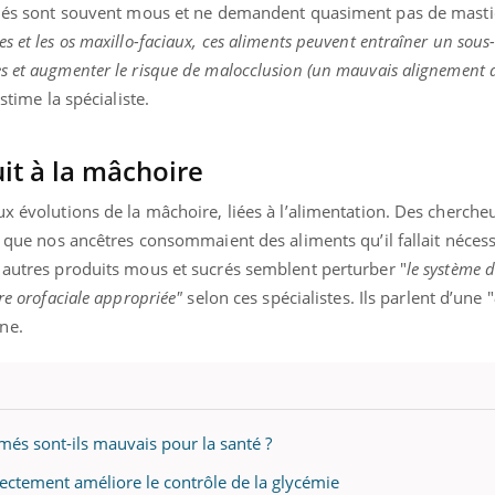
ormés sont souvent mous et ne demandent quasiment pas de mastic
s et les os maxillo-faciaux, ces aliments peuvent entraîner un sous
s et augmenter le risque de malocclusion (un mauvais alignement 
estime la spécialiste.
it à la mâchoire
ux évolutions de la mâchoire, liées à l’alimentation. Des cherche
si que nos ancêtres consommaient des aliments qu’il fallait néce
t autres produits mous et sucrés semblent perturber "
le système 
ure orofaciale appropriée"
selon ces spécialistes. Ils parlent d’une "
ne.
rmés sont-ils mauvais pour la santé ?
ectement améliore le contrôle de la glycémie