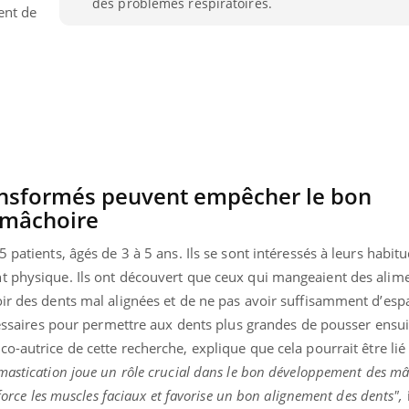
des problèmes respiratoires.
ent de
ransformés peuvent empêcher le bon
 mâchoire
 patients, âgés de 3 à 5 ans. Ils se sont intéressés à leurs habit
t physique. Ils ont découvert que ceux qui mangeaient des alim
oir des dents mal alignées et de ne pas avoir suffisamment d’esp
écessaires pour permettre aux dents plus grandes de pousser ensui
o-autrice de cette recherche, explique que cela pourrait être lié 
mastication joue un rôle crucial dans le bon développement des mâ
nforce les muscles faciaux et favorise un bon alignement des dents",