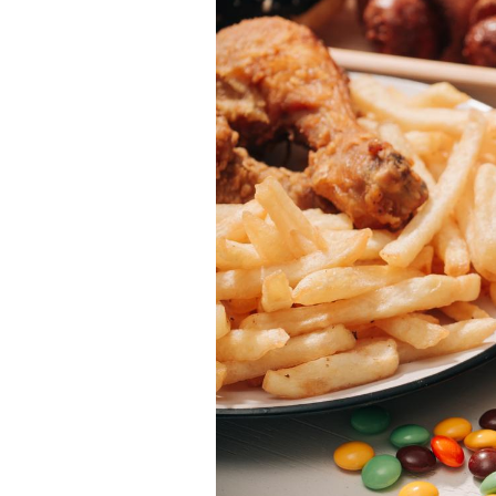
Bébés, jeunes enfants :
quelle trousse à
pharmacie pour les
vacances ?
Syndrome métabolique :
quels sont les meilleurs
exercices physiques ?
Comment éviter une otite
pendant les vacances ?