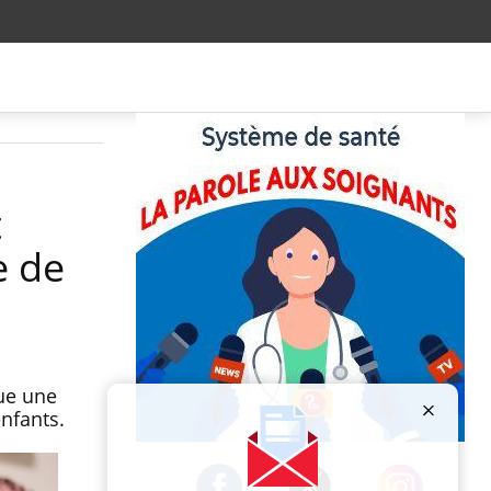
t
e de
ue une
enfants.
Publicité