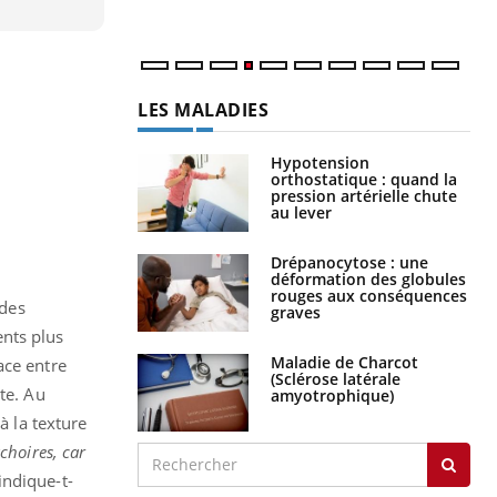
LES MALADIES
Hypotension
orthostatique : quand la
pression artérielle chute
au lever
Drépanocytose : une
déformation des globules
rouges aux conséquences
udes
graves
ents plus
Maladie de Charcot
ace entre
(Sclérose latérale
te. Au
amyotrophique)
à la texture
choires, car
indique-t-