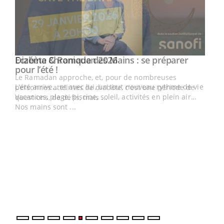
Youtube
Eczéma Chronique des Mains : se préparer
Diabète & Ramadan 2026
Youtube
Youtube
Youtube
pour l’été !
Le Ramadan approche, et, pour de nombreuses
L'été arrive… et avec lui, un tout nouveau rythme de vie !
personnes atteintes de diabète, c'est une période de
Vacances, plage, piscine, soleil, activités en plein air…
questions, de défis, mais ...
Nos mains sont ...
Un 
You
à l
Un é
mati
numé