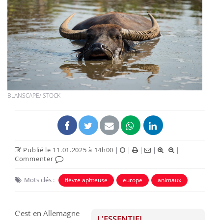
BLANSCAPE/ISTOCK
Publié le 11.01.2025 à 14h00
|
|
|
|
|
Commenter
Mots clés :
fièvre aphteuse
europe
animaux
C’est en Allemagne
L'ESSENTIEL