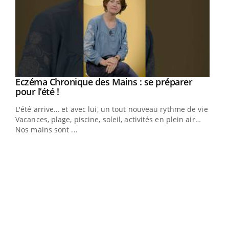
Eczéma Chronique des Mains : se préparer
Youtube
Youtube
pour l’été !
L'été arrive… et avec lui, un tout nouveau rythme de vie !
Vacances, plage, piscine, soleil, activités en plein air…
Nos mains sont ...
Dia
You
Le 
pers
ques