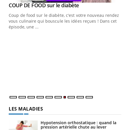
Youtube
cès
COUP DE FOOD sur le diabète
Youtube
Coup de food sur le diabète, c'est votre nouveau rendez-
 en
vous culinaire qui bouscule les idées reçues ! Dans cet
u
épisode, une ...
Qua
You
"Les
trav
DRH 
LES MALADIES
Hypotension orthostatique : quand la
pression artérielle chute au lever