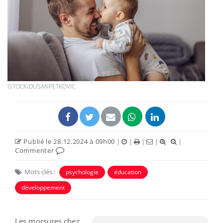
ISTOCK/DUSANPETKOVIC
Publié le 28.12.2024 à 09h00
|
|
|
|
|
Commenter
Mots clés :
psychologie
éducation
développement
Les morsures chez