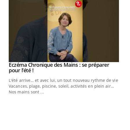
Eczéma Chronique des Mains : se préparer
Youtube
Youtube
pour l’été !
L'été arrive… et avec lui, un tout nouveau rythme de vie !
Vacances, plage, piscine, soleil, activités en plein air…
Nos mains sont ...
Dia
You
Le 
pers