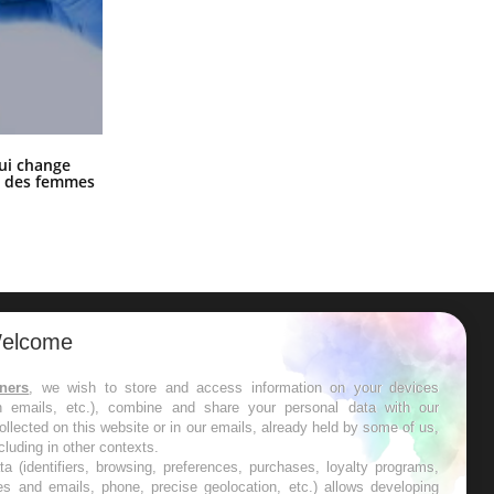
La sieste empêche-t-elle de dormir
ui change
la nuit ?
ge des femmes
elcome
ER
tners
, we wish to store and access information on your devices
in emails, etc.), combine and share your personal data with our
s les semaines les meilleures
ollected on this website or in our emails, already held by some of us,
ncluding in other contexts.
ta (identifiers, browsing, preferences, purchases, loyalty programs,
es and emails, phone, precise geolocation, etc.) allows developing