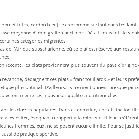
tes, poulet-frites, cordon bleu) se consomme surtout dans les famil
 classe moyenne d’immigration ancienne. Détail amusant : le steak
 certaines catégories migrantes.
cas de l’Afrique subsaharienne, où ce plat est réservé aux restaur
tunée.
on récente, les plats proviennent plus souvent du pays d’origine 
n revanche, dédaignent ces plats « franchouillards » et leurs préf
tétique plus optimal. D’ailleurs, ils ne mentionnent presque jamai
ls objectent même ses mauvaises qualités nutritionnelles.
ns les classes populaires. Dans ce domaine, une distinction fill
Youtube
bète & Ramadan 2026
Un « jumeau numériq
tube
Youtube
faciliter l’accès à la 
ce à les éviter, évoquant u rapport à la minceur, et leur préfèrent
Ramadan approche, et, pour de
Youtube
préventive
 jeunes hommes, eux, ne se posent aucune limite. Pour se justifier
breuses personnes atteintes de
 aussi de pratique sportive.
Un établissement lié à u
ète, c'est une période de questions, de