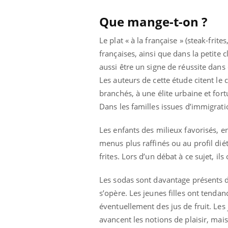
Que mange-t-on ?
Le plat « à la française » (steak-fri
françaises, ainsi que dans la petite
aussi être un signe de réussite dans
Les auteurs de cette étude citent le 
branchés, à une élite urbaine et for
Dans les familles issues d’immigrati
Les enfants des milieux favorisés, e
menus plus raffinés ou au profil dié
frites. Lors d’un débat à ce sujet, i
Les sodas sont davantage présents da
ale : et si on
Eczéma Chronique des Mains : se
Dia
Youtube
You
ube
Youtube
préparer pour l’été !
s’opère. Les jeunes filles ont tendan
Le 
éventuellement des jus de fruit. Les
 diabète de type 2
L'été arrive… et avec lui, un tout nouveau
nom
avancent les notions de plaisir, mais
ues chez les
rythme de vie ! Vacances, plage, piscine,
diab