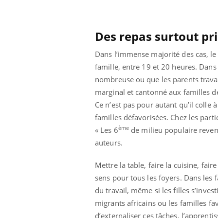
ez les soignants.
soleil, activités en plein air… Nos mains
défi
sont ...
Des repas surtout pri
Dans l’immense majorité des cas, le re
famille, entre 19 et 20 heures. Dans 
nombreuse ou que les parents travail
marginal et cantonné aux familles d
Ce n’est pas pour autant qu’il colle 
familles défavorisées. Chez les parti
ème
« Les 6
de milieu populaire revend
auteurs.
Mettre la table, faire la cuisine, f
sens pour tous les foyers. Dans les
du travail, même si les filles s’inves
migrants africains ou les familles fav
d’externaliser ces tâches, l’apprenti