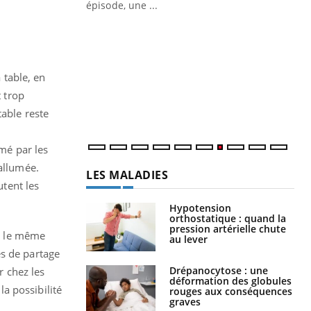
ière de bilan de
épisode, une ...
« jumeau
Qu
You
êtr
"Le
 table, en
qua
t trop
Doc
dir
table reste
mmé par les
allumée.
LES MALADIES
utent les
Hypotension
orthostatique : quand la
pression artérielle chute
as le même
au lever
es de partage
Drépanocytose : une
r chez les
déformation des globules
la possibilité
rouges aux conséquences
graves