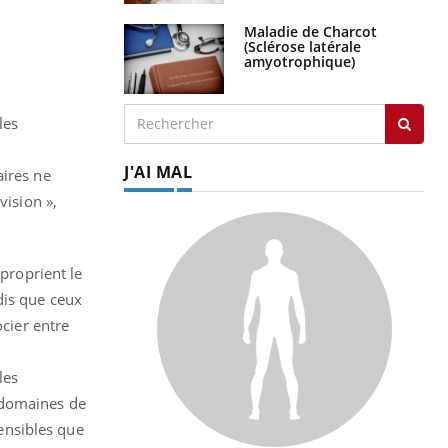
Maladie de Charcot
(Sclérose latérale
amyotrophique)
les
J'AI MAL
aires ne
vision »,
pproprient le
dis que ceux
ocier entre
les
 domaines de
sensibles que