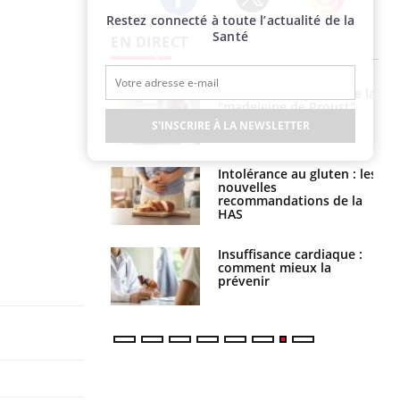
Restez connecté à toute l’actualité de la
Twitter
Facebook
Instagram
Santé
EN DIRECT
 gérer le
Cerveau : le mystère de la
 des enfants en
"madeleine de Proust"
s ?
enfin expliqué
S'INSCRIRE À LA NEWSLETTER
évention : ce que
Intolérance au gluten : les
s pourront
nouvelles
faire
recommandations de la
HAS
uel est ce
Insuffisance cardiaque :
ent autorisé aux
comment mieux la
is ?
prévenir