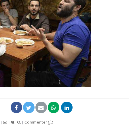
Mordue par un
Comment
barracuda, une petite fille
sommeil
secourue grâce à un
vacance
réflexe essentiel
Légionellose en Suisse :
Bilan pr
quelle est l’origine de la
les kiné
contamination ?
bientôt 
Allergies alimentaires :
TDAH : q
une nouvelle arme contre
traitem
les réactions sévères
États-Un
|
|
|
Commenter