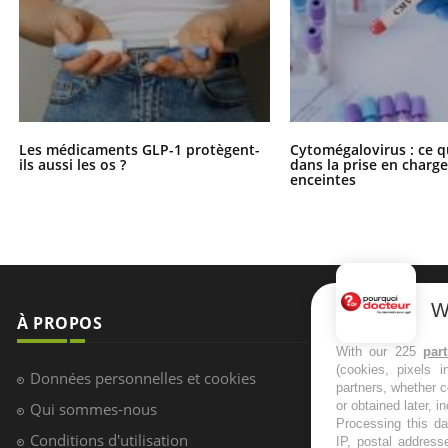
Les médicaments GLP-1 protègent-
Cytomégalovirus : ce q
ils aussi les os ?
dans la prise en char
enceintes
W
À PROPOS
NEWSLETT
With our 225
par
(cookies, pixels 
Recevez toute
Données personnelles et cookies
partners, whether c
infos santé
or obtained later, i
Qui sommes-nous
Processing this da
Conditions d'utilisation
IP, postal address