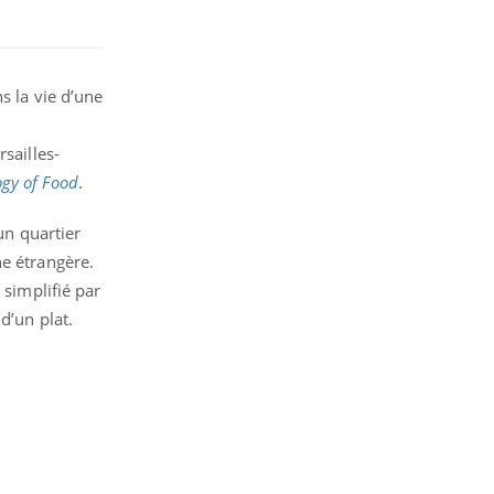
s la vie d’une
sailles-
gy of Food
.
un quartier
ne étrangère.
 simplifié par
d’un plat.