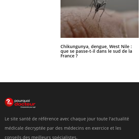
Chikungunya, dengue, West Nile :
que se passe-t-il dans le sud de la
France ?
Le site santé de référence avec chaque jour toute l'actualité
médicale decryptée par des médecins en exercice et les
conseils des meilleurs spécialistes.