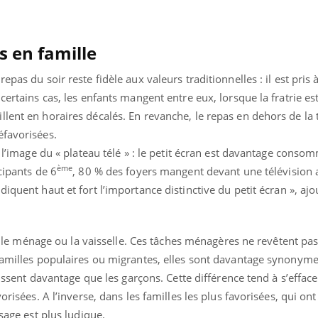
mutualiste innove en mat
s, mais ...
santé : l'utilisation d'un 
numérique » permet ...
s en famille
pas du soir reste fidèle aux valeurs traditionnelles : il est pris à
certains cas, les enfants mangent entre eux, lorsque la fratrie es
lent en horaires décalés. En revanche, le repas en dehors de la 
éfavorisées.
à l’image du « plateau télé » : le petit écran est davantage conso
ème
cipants de 6
, 80 % des foyers mangent devant une télévision 
iquent haut et fort l’importance distinctive du petit écran », ajo
aire le ménage ou la vaisselle. Ces tâches ménagères ne revêtent p
 familles populaires ou migrantes, elles sont davantage synonym
tissent davantage que les garçons. Cette différence tend à s’efface
orisées. A l’inverse, dans les familles les plus favorisées, qui ont 
ssage est plus ludique.