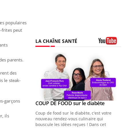
les populaires
-frites peut
LA CHAÎNE SANTÉ
ants
Youtube
des parents.
èrent des
s le steak-
es-garçons
Youtube
ue » pour
COUP DE FOOD sur le diabète
Youtube
médecine
Coup de food sur le diabète, c'est votre
, ils
nouveau rendez-vous culinaire qui
n groupe
bouscule les idées reçues ! Dans cet