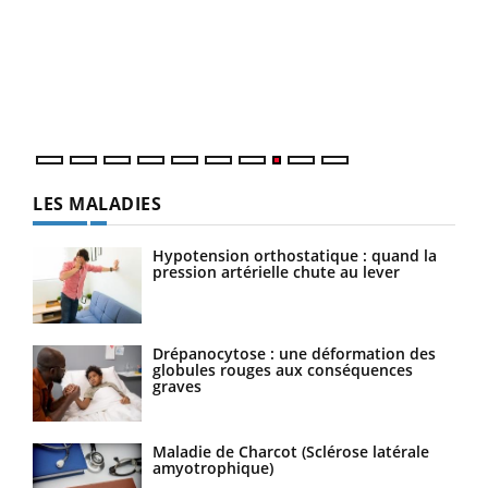
(3/3
Dans
vous
quot
LES MALADIES
Hypotension orthostatique : quand la
pression artérielle chute au lever
Drépanocytose : une déformation des
globules rouges aux conséquences
graves
Maladie de Charcot (Sclérose latérale
amyotrophique)