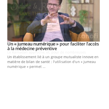
Un « jumeau numérique » pour faciliter l’accès
Youtube
Youtube
à la médecine préventive
Un établissement lié à un groupe mutualiste innove en
e
matière de bilan de santé : l'utilisation d'un « jumeau
numérique » permet ...
COU
You
Coup
vous
épis