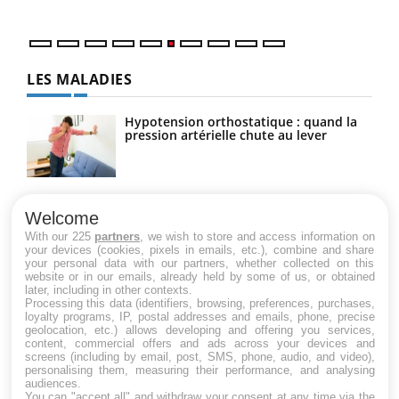
LES MALADIES
Hypotension orthostatique : quand la
pression artérielle chute au lever
Drépanocytose : une déformation des
globules rouges aux conséquences
Welcome
graves
With our 225
partners
, we wish to store and access information on
your devices (cookies, pixels in emails, etc.), combine and share
your personal data with our partners, whether collected on this
website or in our emails, already held by some of us, or obtained
Maladie de Charcot (Sclérose latérale
later, including in other contexts.
amyotrophique)
Processing this data (identifiers, browsing, preferences, purchases,
loyalty programs, IP, postal addresses and emails, phone, precise
geolocation, etc.) allows developing and offering you services,
content, commercial offers and ads across your devices and
screens (including by email, post, SMS, phone, audio, and video),
personalising them, measuring their performance, and analysing
audiences.
You can "accept all" and withdraw your consent at any time via the