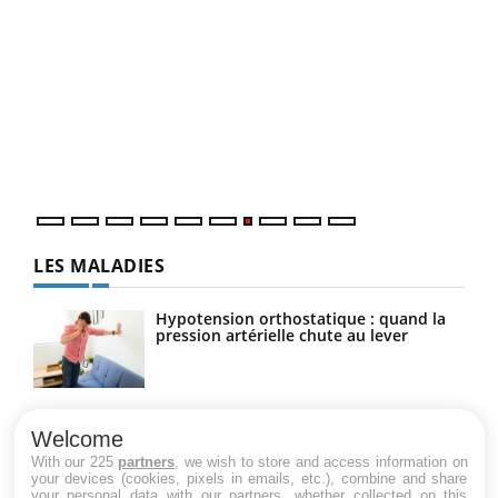
Qua
You
"Les
trav
DRH 
LES MALADIES
Hypotension orthostatique : quand la
pression artérielle chute au lever
Drépanocytose : une déformation des
globules rouges aux conséquences
Welcome
graves
With our 225
partners
, we wish to store and access information on
your devices (cookies, pixels in emails, etc.), combine and share
your personal data with our partners, whether collected on this