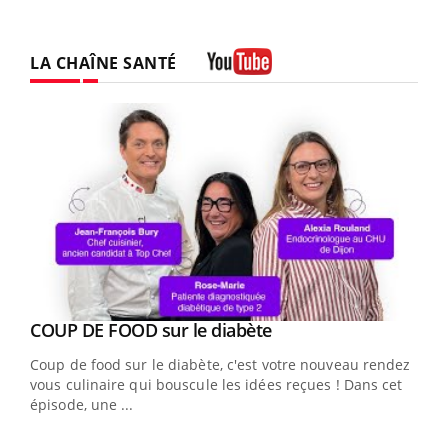
LA CHAÎNE SANTÉ
Youtube
Youtube
cès
COUP DE FOOD sur le diabète
Youtube
Coup de food sur le diabète, c'est votre nouveau rendez-
 en
vous culinaire qui bouscule les idées reçues ! Dans cet
u
épisode, une ...