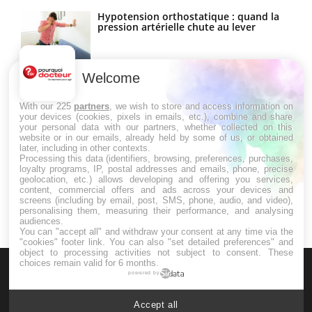
Hypotension orthostatique : quand la
pression artérielle chute au lever
Welcome
Drépanocytose : une déformation des
globules rouges aux conséquences
graves
With our 225
partners
, we wish to store and access information on
your devices (cookies, pixels in emails, etc.), combine and share
your personal data with our partners, whether collected on this
website or in our emails, already held by some of us, or obtained
Maladie de Charcot (Sclérose latérale
later, including in other contexts.
amyotrophique)
Processing this data (identifiers, browsing, preferences, purchases,
loyalty programs, IP, postal addresses and emails, phone, precise
geolocation, etc.) allows developing and offering you services,
content, commercial offers and ads across your devices and
screens (including by email, post, SMS, phone, audio, and video),
personalising them, measuring their performance, and analysing
audiences.
You can "accept all" and withdraw your consent at any time via the
"cookies" footer link
. You can also "set detailed preferences" and
object to processing activities not subject to consent. These
choices remain valid for 6 months.
powered by
Accept all