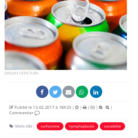
DASHA11/EPICTURA
Publié le 13.02.2017 à 18h23
|
|
|
|
|
Commenter
Mots clés :
surhomme
nymphoplastie
sociabilité