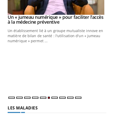
Un « jumeau numérique » pour faciliter l’accès
Youtube
Youtube
à la médecine préventive
Un établissement lié à un groupe mutualiste innove en
e
matière de bilan de santé : l'utilisation d'un « jumeau
numérique » permet ...
COU
You
Coup
vous
épis
LES MALADIES