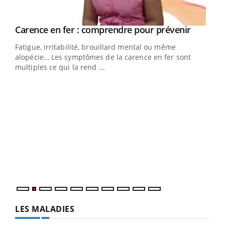
Youtube
a
Carence en fer : comprendre pour prévenir
Youtube
Fatigue, irritabilité, brouillard mental ou même
s non
alopécie… Les symptômes de la carence en fer sont
multiples ce qui la rend ...
Ins
You
par
En 2
ento
parf
LES MALADIES