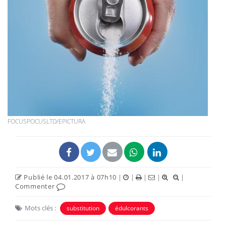
FOCUSPOCUSLTD/EPICTURA
Publié le 04.01.2017 à 07h10
|
|
|
|
|
Commenter
Mots clés :
substitution
édulcorants