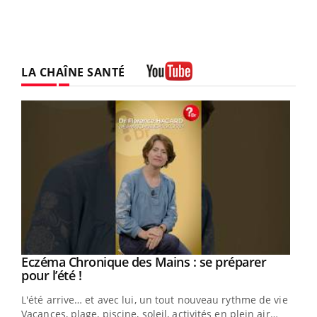
LA CHAÎNE SANTÉ
Youtube
Eczéma Chronique des Mains : se préparer
Youtube
Youtube
pour l’été !
L'été arrive… et avec lui, un tout nouveau rythme de vie !
Vacances, plage, piscine, soleil, activités en plein air…