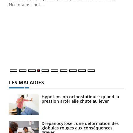
Nos mains sont ...
Youtube
Diabète & Ramadan 2026
Un 
Youtube
You
à l
Le Ramadan approche, et, pour de nombreuses
Un é
personnes atteintes de diabète, c'est une période de
mati
questions, de défis, mais ...
numé
LES MALADIES
Hypotension orthostatique : quand la
pression artérielle chute au lever
Drépanocytose : une déformation des
globules rouges aux conséquences
graves