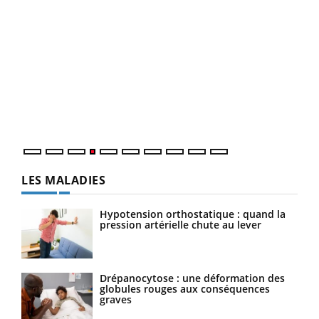
Dia
You
Le 
pers
ques
LES MALADIES
Hypotension orthostatique : quand la
pression artérielle chute au lever
Drépanocytose : une déformation des
globules rouges aux conséquences
graves