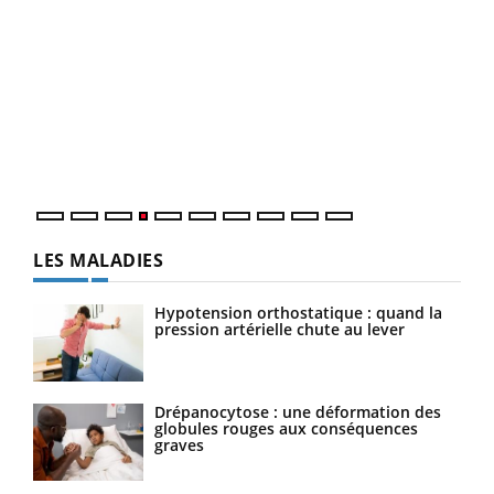
Dia
You
Le 
pers
ques
LES MALADIES
Hypotension orthostatique : quand la
pression artérielle chute au lever
Drépanocytose : une déformation des
globules rouges aux conséquences
graves