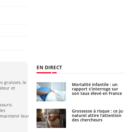
EN DIRECT
s graisses, le
e métabolique :
Mortalité infantile : un
aleur et
nt les meilleurs
rapport s’interroge sur
s physiques ?
son taux élevé en France
 souris
les
 éviter une otite
Grossesse à risque : ce jus
 les vacances ?
naturel attire l'attention
 maintenir leur
des chercheurs