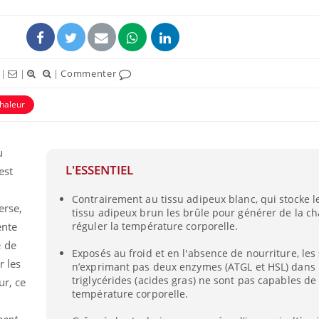
|
|
|
Commenter
haleur
u
L'ESSENTIEL
est
Contrairement au tissu adipeux blanc, qui stocke le
Les troubles du sommeil
Syndrom
erse,
tissu adipeux brun les brûle pour générer de la ch
modifient votre cerveau !
quels so
exercice
ente
réguler la température corporelle.
e de
Exposés au froid et en l'absence de nourriture, les
r les
n’exprimant pas deux enzymes (ATGL et HSL) dans 
Mon enfant est-il trop
Comment
sensible ou simplement
pendant
triglycérides (acides gras) ne sont pas capables de
ur, ce
très empathique ?
température corporelle.
ment