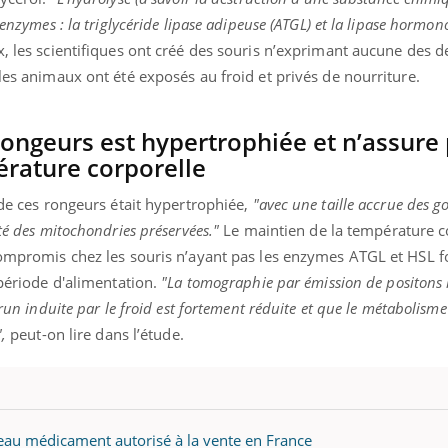
 enzymes : la triglycéride lipase adipeuse (ATGL) et la lipase hormon
, les scientifiques ont créé des souris n’exprimant aucune des
 les animaux ont été exposés au froid et privés de nourriture.
rongeurs est hypertrophiée et n’assure 
érature corporelle
 de ces rongeurs était hypertrophiée,
"avec une taille accrue des go
té des mitochondries préservées."
Le maintien de la température c
 compromis chez les souris n’ayant pas les enzymes ATGL et HSL f
 période d'alimentation.
"La tomographie par émission de positons
brun induite par le froid est fortement réduite et que le métabolisme
,
peut-on lire dans l’étude.
eau médicament autorisé à la vente en France