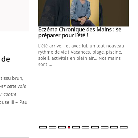
ale : et si on
Eczéma Chronique des Mains : se
Youtube
ube
Youtube
préparer pour l’été !
e diabète de type 2
L'été arrive… et avec lui, un tout nouveau
çues chez les
rythme de vie ! Vacances, plage, piscine,
 de
ez les soignants.
soleil, activités en plein air… Nos mains
sont ...
Di
You
 tissu brun,
Le 
er cette voie
nom
dia
er contre
défi
use III – Paul