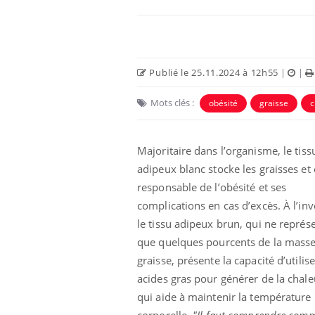
Publié le 25.11.2024 à 12h55
|
|
Mots clés :
obésité
graisse
c
Majoritaire dans l’organisme, le tiss
adipeux blanc stocke les graisses et 
responsable de l’obésité et ses
Fatigue en vacances :
complications en cas d’excès. À l’inv
normal ou signe d’une
maladie ?
le tissu adipeux brun, qui ne représ
que quelques pourcents de la mass
graisse, présente la capacité d’utilise
Et si les caries pouvaient
bientôt disparaître sans
acides gras pour générer de la chale
plombage ?
qui aide à maintenir la température
corporelle.
"Il faut comprendre com