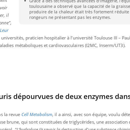
Grâce à des techniques avancées d'imagerie, l’équ
Bébés, jeunes enfants :
Hantavir
toulousaine a observé que la capacité de la graiss
voir
quelle trousse à
détecté 
produire de la chaleur était très fortement réduite
pharmacie pour les
en Fran
r, il
rongeurs ne présentant pas les enzymes.
vacances ?
onne",
-Leur
iversités, praticien hospitalier à l’université Toulouse III – Pau
maladies métaboliques et cardiovasculaires (I2MC, Inserm/UT3).
ouris dépourvues de deux enzymes dans
ns la revue
Cell Metabolism
, il a ainsi, avec son équipe, voulu dét
isse brune, qui sont constituées de triglycérides, une association 
lycérol.
"L’hydrolyse (à savoir la destruction d'une substance chimiq