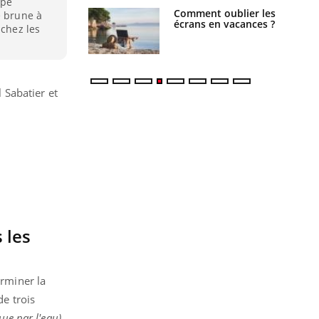
ipe
us : un cas
Comment oublier les
e brune à
chez un touriste
écrans en vacances ?
 chez les
ce
l Sabatier et
 les
erminer la
de trois
ue par l'eau)