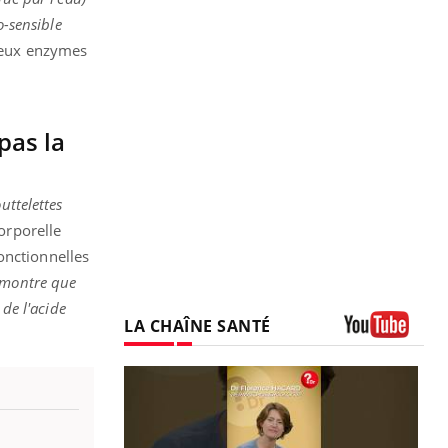
o-sensible
 deux enzymes
pas la
uttelettes
orporelle
onctionnelles
 montre que
 de l'acide
LA CHAÎNE SANTÉ
Youtube