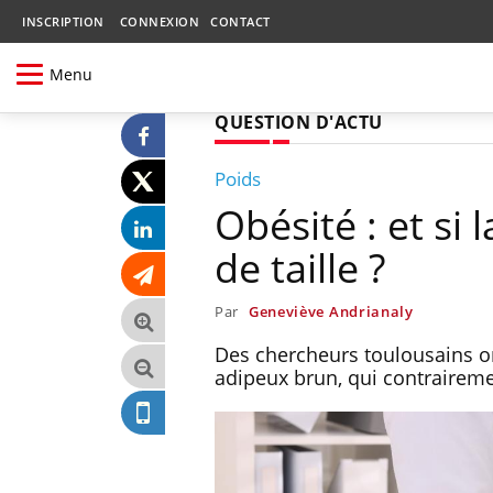
INSCRIPTION
CONNEXION
CONTACT
Menu
QUESTION D'ACTU
Poids
Obésité : et si 
de taille ?
Par
Geneviève Andrianaly
Des chercheurs toulousains on
adipeux brun, qui contraireme