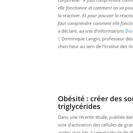
Éclipse solaire du 12 août
elle fonctionne et comment on va pou
: “Des verres adaptés,
c'est indispensable pour
la réactiver. Et pour pouvoir la réactive
la santé des yeux”
faut comprendre comment elle foncti
a déclaré, au site d’informations
Dis
!
, Dominique Langin, professeur des un
chercheur au sein de l’Institut des 
Obésité : créer des s
triglycérides
Dans une récente étude, publiée da
voie d’activation des cellules de gra
acides gras liés à une molécule de g