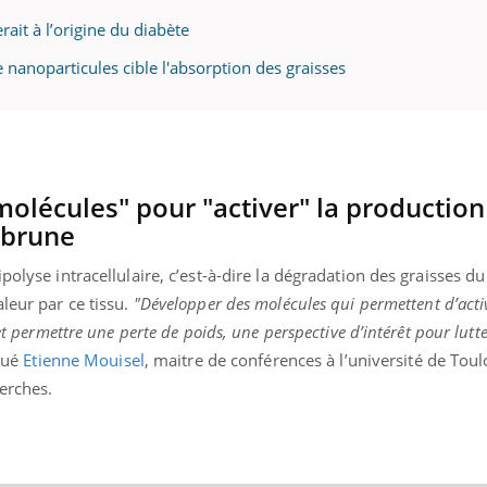
rait à l’origine du diabète
 nanoparticules cible l'absorption des graisses
ence en fer : comprendre pour
Insuline & Charge ment
tube
Youtube
Youtube
Yout
venir
osait en parler??
gue, irritabilité, brouillard mental ou
En 2026, l'insuline dans l
e alopécie… Les symptômes de la
reste entourée d'idées re
molécules" pour "activer" la production
nce en fer sont multiples ce qui la rend
patients comme parfois ch
 brune
polyse intracellulaire, c’est-à-dire la dégradation des graisses du
leur par ce tissu.
"Développer des molécules qui permettent d’activ
 et permettre une perte de poids, une perspective d’intérêt pour lutt
qué
Etienne Mouisel
, maitre de conférences à l’université de Toulo
herches.