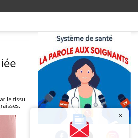
liée
r le tissu
raisses.
Publicité