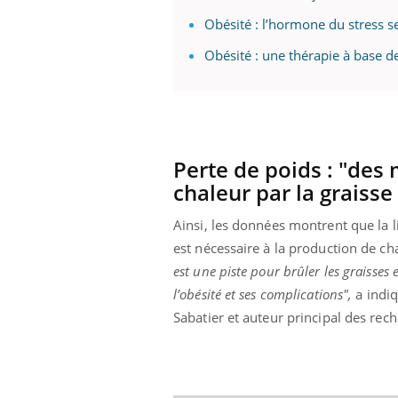
Obésité : l’hormone du stress se
Obésité : une thérapie à base de
Eczéma Chronique des Mains :
Car
Youtube
You
Youtube
expliquer ma maladie
pré
Il y a des sujets qui sont faciles à aborder...
Fati
d'autres non ! D'un côté, poser des
mêm
Perte de poids : "des 
questions sur la maladie d'un proche c'est
care
montrer ...
...
chaleur par la graisse
Ainsi, les données montrent que la li
est nécessaire à la production de cha
est une piste pour brûler les graisses
l’obésité et ses complications",
a indi
Sabatier et auteur principal des rec