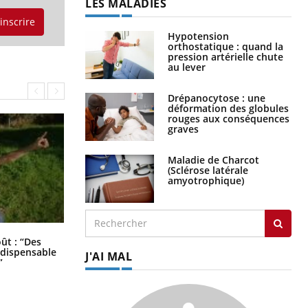
LES MALADIES
'inscrire
Hypotension
orthostatique : quand la
pression artérielle chute
au lever
Drépanocytose : une
déformation des globules
rouges aux conséquences
graves
Maladie de Charcot
(Sclérose latérale
amyotrophique)
Les troubles du sommeil modifient
oût : “Des
votre cerveau !
indispensable
J'AI MAL
”