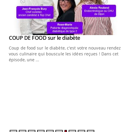
Youtube
COUP DE FOOD sur le diabète
Youtube
Coup de food sur le diabète, c'est votre nouveau rendez-
vous culinaire qui bouscule les idées reçues ! Dans cet
épisode, une ...
Yout
Quand l’entreprise mise sur le bien être global
Ecz
Youtube
You
(3/3
"Les rendez-vous de la santé et de la qualité de vie au
Dans
travail" de Pourquoi Docteur reçoivent Régis Blugeon,
vous
DRH et directeur ...
quot