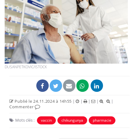
DUSANPETKOVIC/ISTOCK
Publié le 24.11.2024 à 14h55
|
|
|
|
|
Commenter
Mots clés :
vaccin
chikungunya
pharmacie