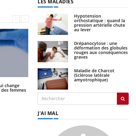
LES MALADIES
Hypotension
orthostatique : quand la
pression artérielle chute
au lever
Drépanocytose : une
déformation des globules
rouges aux conséquences
graves
Maladie de Charcot
(Sclérose latérale
amyotrophique)
La sieste empêche-t-elle de dormir
ui change
la nuit ?
ge des femmes
J'AI MAL