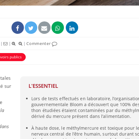
|
|
|
Commenter
voirs publics
tales
L'ESSENTIEL
é sur
Fortes chaleurs :
Grossess
pourquoi le risque de
que dit 
noyade grimpe-t-il ?
Lors de tests effectués en laboratoire, l’organisati
e
gouvernementale Bloom a découvert que 100% des
 la
thon étudiées étaient contaminées par du méthylm
dérivé du mercure présent dans l’alimentation.
Le Viagra pourrait-il
Le smart
freiner la propagation du
l'appren
cancer ?
lecture 
dans
À haute dose, le méthylmercure est toxique pour l
nerveux central de l’être humain, surtout durant s