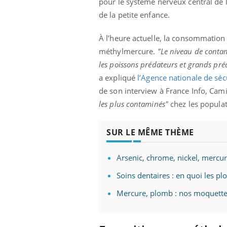
pour le système nerveux central de 
de la petite enfance.
À l’heure actuelle, la consommation 
méthylmercure.
"Le niveau de contami
les poissons prédateurs et grands pré
a expliqué
l’Agence nationale de sécu
de son interview à France Info, Cam
les plus contaminés"
chez les popula
SUR LE MÊME THÈME
Arsenic, chrome, nickel, mercur
Soins dentaires : en quoi les p
Mercure, plomb : nos moquettes
Carence en fer : comprendre pour
Youtube
Youtube
prévenir