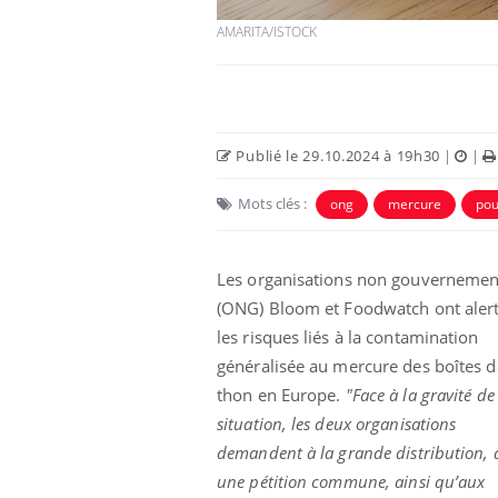
AMARITA/ISTOCK
Publié le 29.10.2024 à 19h30
|
|
Mots clés :
ong
mercure
pou
Les organisations non gouvernemen
(ONG) Bloom et Foodwatch ont alert
unya, dengue,
La sieste empêche-t-elle
e : que se passe-
de dormir la nuit ?
les risques liés à la contamination
 le sud de la
généralisée au mercure des boîtes d
thon en Europe.
"Face à la gravité de
icaments GLP-1
VIH : la fin du comprimé
situation, les deux organisations
-ils aussi les os
tous les jours se profile-t-
elle enfin ?
demandent à la grande distribution,
une pétition commune
, ainsi qu’aux