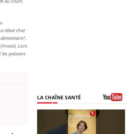
et au cours
au
us élevé chez
 alimentaire"
,
(Anses). Lors
t les poissons
LA CHAÎNE SANTÉ
Youtube