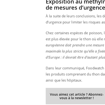
Exposition au méthyl
Fatigue, irritabilité, brouillard mental ou
de mesures d’urgenc
même alopécie… Les symptômes de la
carence en fer sont multiples ce qui la rend
À la suite de leurs conclusions, l
...
 Mains :
Ins
d’urgence pour limiter les risques 
You
Youtube
osa
Chez certaines espèces de poisson,
aciles à aborder...
En 2
est plus élevée pour le thon où ell
poser des
rest
'un proche c'est
pat
européenne doit prendre une mesure co
maximale la plus stricte qu’elle a fix
d’Europe : il devrait être d’autant plu
Dans leur communiqué, Foodwatch et
les produits comprenant du thon dans
ainsi que les hôpitaux.
Vous aimez cet article ? Abonnez-
vous à la newsletter !