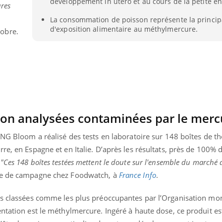
développement in utero et au cours de la petite e
res
Pourquoi manger moins
Mordue 
de protéines pourrait
vacances
La consommation de poisson représente la princip
finalement être bénéfique
le coma
d'exposition alimentaire au méthylmercure.
tobre.
hon analysées contaminées par le merc
ONG Bloom a réalisé des tests en laboratoire sur 148 boîtes de t
re, en Espagne et en Italie. D’après les résultats, près de 100% 
.
"Ces 148 boîtes testées mettent le doute sur l'ensemble du marché
ble de campagne chez Foodwatch, à
France Info
.
es classées comme les plus préoccupantes par l’Organisation mon
ntation est le méthylmercure. Ingéré à haute dose, ce produit es