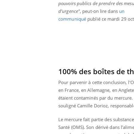
pouvoirs publics de prendre des mesu
lovirus : ce qui
Pourquoi votre ventre
ans la prise en
gâche-t-il les premiers
d’urgence"
, peut-on lire dans
un
des femmes
jours de vos vacances ?
communiqué
publié ce mardi 29 oc
s
100% des boîtes de t
Pour parvenir à cette conclusion, l’
en France, en Allemagne, en Angleter
étaient contaminés par du mercure
souligné Camille Dorioz, responsa
Le mercure fait partie des substanc
Santé (OMS). Son dérivé dans l’alime