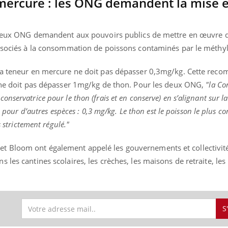
mercure : les ONG demandent la mise e
e
es deux ONG demandent aux pouvoirs publics de mettre en œuvre
uline & Charge mentale : et si on
Eczéma Chronique des
associés à la consommation de poissons contaminés par le méthy
tube
Youtube
Youtube
Y
it en parler??
préparer pour l’été !
 la teneur en mercure ne doit pas dépasser 0,3mg/kg. Cette rec
026, l'insuline dans le diabète de type 2
L'été arrive… et avec lui,
e ne doit pas dépasser 1mg/kg de thon. Pour les deux ONG,
"la Co
e entourée d'idées reçues chez les
rythme de vie ! Vacances, 
ients comme parfois chez les soignants.
soleil, activités en plein
nservatrice pour le thon (frais et en conserve) en s’alignant sur l
sont ...
ée pour d’autres espèces : 0,3 mg/kg. Le thon est le poisson le plus
s strictement régulé."
 Bloom ont également appelé les gouvernements et collectivité
 les cantines scolaires, les crèches, les maisons de retraite, les
S