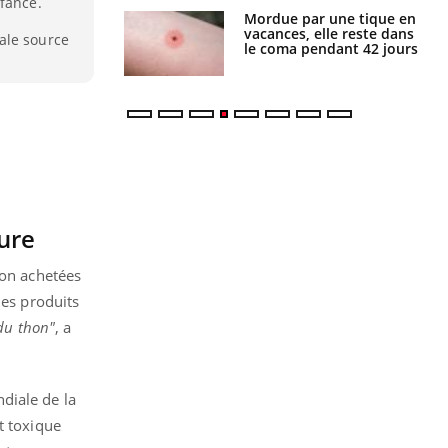
nfance.
par une tique en
Allergies alimentaires :
, elle reste dans
une nouvelle arme contre
ale source
 pendant 42 jours
les réactions sévères
ure
hon achetées
des produits
 du thon"
, a
diale de la
t toxique