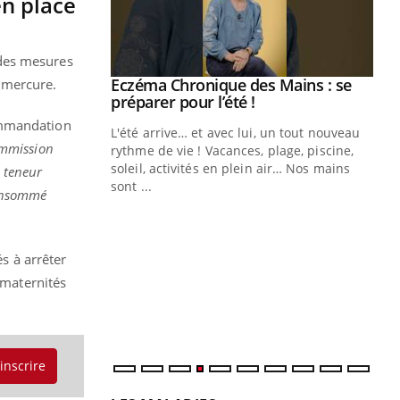
n place
 des mesures
 Mains : se
lmercure.
outube
ommandation
 un tout nouveau
mmission
plage, piscine,
 air… Nos mains
a teneur
 consommé
Youtube
Diabète & Ramadan 2026
Un
Youtube
You
fac
Le Ramadan approche, et, pour de
pr
nombreuses personnes atteintes de
s à arrêter
Un 
diabète, c'est une période de questions, de
 maternités
mut
défis, mais ...
san
num
'inscrire