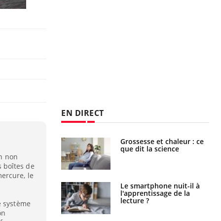
EN DIRECT
e et chaleur : ce
Mordue par un
la science
barracuda, une petite fille
secourue grâce à un
on non
réflexe essentiel
 boîtes de
ercure, le
phone nuit-il à
Légionellose en Suisse :
tissage de la
quelle est l’origine de la
?
contamination ?
e système
on