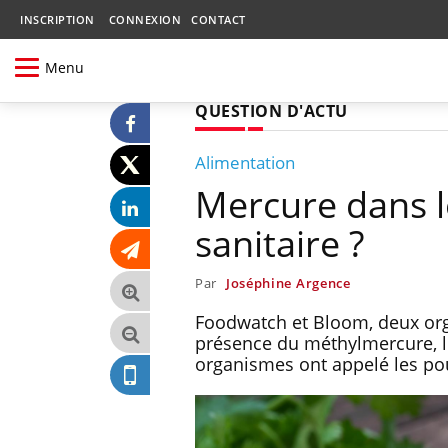
INSCRIPTION
CONNEXION
CONTACT
Menu
QUESTION D'ACTU
Alimentation
Mercure dans l
sanitaire ?
Par
Joséphine Argence
Foodwatch et Bloom, deux org
présence du méthylmercure, le
organismes ont appelé les po