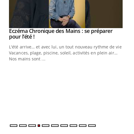
Eczéma Chronique des Mains : se préparer
Youtube
Youtube
pour l’été !
L'été arrive… et avec lui, un tout nouveau rythme de vie !
Vacances, plage, piscine, soleil, activités en plein air…
Nos mains sont ...
Dia
You
Le 
pers
ques