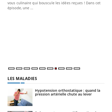
vous culinaire qui bouscule les idées reçues ! Dans cet
travail" de Pourquoi Docteur reçoivent Régis Blugeon,
épisode, une ...
DRH et directeur ...
Ecz
You
(3/3
Dans
vous
quot
LES MALADIES
Hypotension orthostatique : quand la
pression artérielle chute au lever