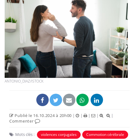
ANTONIO_DIAZ/ISTOCK
Publié le 16.10.2024 à 20h00
|
|
|
|
|
Commenter
Mots clés :
violences conjugales
Commotion cérébrale