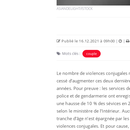
ASIANDELIGHT/ISTOCK
Publié le 16.12.2021 à 09h00
|
|
Mots clés :
couple
Eczéma Chronique des Mains :
Car
Youtube
You
Youtube
expliquer ma maladie
pré
Il y a des sujets qui sont faciles à aborder...
Fati
Le nombre de violences conjugales 
d'autres non ! D'un côté, poser des
mêm
cessé d’augmenter ces deux dernièr
questions sur la maladie d'un proche c'est
care
montrer ...
...
années. Pour preuve : les services d
police et de gendarmerie ont enregi
une hausse de 10 % des sévices en 
selon le ministère de l’Intérieur. Au
tranche d’âge n’est épargnée par les
violences conjugales. Et pour cause