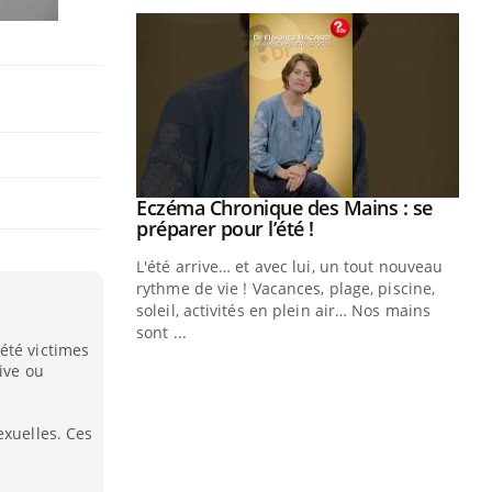
ale : et si on
Eczéma Chronique des Mains : se
Youtube
ube
Youtube
préparer pour l’été !
e diabète de type 2
L'été arrive… et avec lui, un tout nouveau
çues chez les
rythme de vie ! Vacances, plage, piscine,
ez les soignants.
soleil, activités en plein air… Nos mains
sont ...
Di
été victimes
You
ive ou
Le 
nom
exuelles. Ces
dia
s
défi