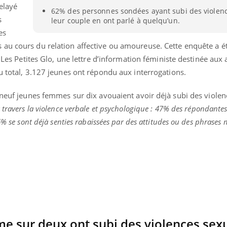
elayé
62% des personnes sondées ayant subi des violenc
s
leur couple en ont parlé à quelqu’un.
es
au cours du relation affective ou amoureuse. Cette enquête a ét
t Les Petites Glo, une lettre d’information féministe destinée aux
u total, 3.127 jeunes ont répondu aux interrogations.
 neuf jeunes femmes sur dix avouaient avoir déjà subi des violen
 travers la violence verbale et psychologique : 47% des répondantes
6% se sont déjà senties rabaissées par des attitudes ou des phrases
e sur deux ont subi des violences sex