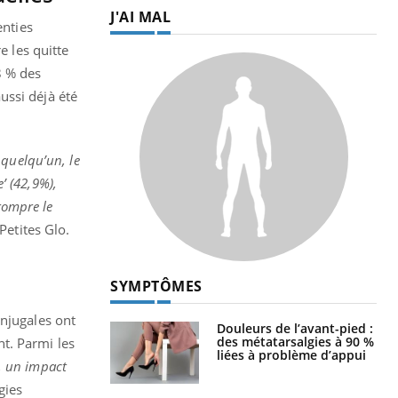
J'AI MAL
enties
e les quitte
8 % des
ussi déjà été
 quelqu’un, le
e’ (42,9%),
 rompre le
 Petites Glo.
SYMPTÔMES
onjugales ont
Douleurs de l’avant-pied :
des métatarsalgies à 90 %
t. Parmi les
liées à problème d’appui
, un impact
gies