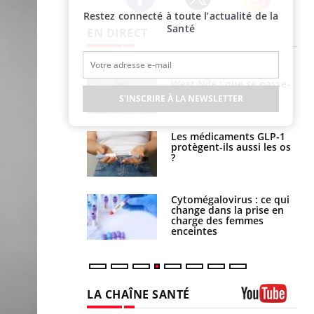
Restez connecté à toute l’actualité de la
Twitter
Facebook
Instagram
Santé
EN DIRECT
 oublier les
Chikungunya, dengue,
en vacances ?
West Nile : que se passe-
t-il dans le sud de la
S'INSCRIRE À LA NEWSLETTER
France ?
s connectés :
Les médicaments GLP-1
 le travail
protègent-ils aussi les os
 de plus en plus
?
soirées
olorectal : une
Cytomégalovirus : ce qui
e simple aurait
change dans la prise en
la donne au Pays
charge des femmes
enceintes
LA CHAÎNE SANTÉ
Youtube