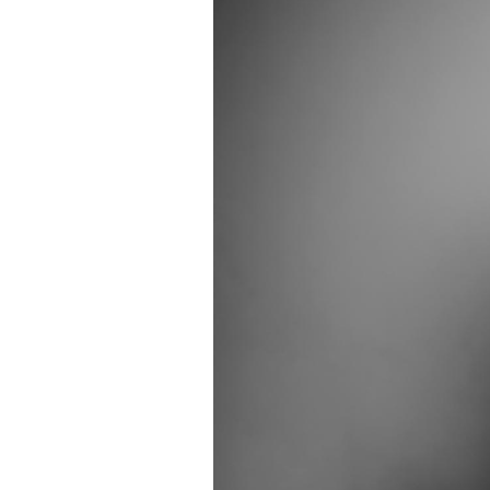
Bébés, jeunes enfants :
quelle trousse à
pharmacie pour les
vacances ?
Syndrome métabolique :
quels sont les meilleurs
exercices physiques ?
Comment éviter une otite
pendant les vacances ?