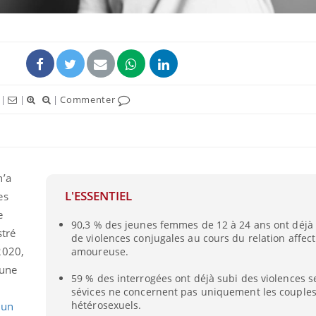
|
|
|
Commenter
ence en fer : comprendre pour
Insuline & Charge ment
tube
Youtube
Youtube
Yout
venir
osait en parler??
gue, irritabilité, brouillard mental ou
En 2026, l'insuline dans l
n’a
e alopécie… Les symptômes de la
reste entourée d'idées re
L'ESSENTIEL
es
nce en fer sont multiples ce qui la rend
patients comme parfois ch
e
90,3 % des jeunes femmes de 12 à 24 ans ont déjà 
stré
de violences conjugales au cours du relation affect
2020,
amoureuse.
cune
59 % des interrogées ont déjà subi des violences s
sévices ne concernent pas uniquement les couple
hétérosexuels.
,
un