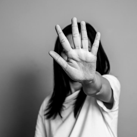
Hantavirus : un cas
Comment
détecté chez un touriste
écrans 
en France
Mortalité infantile : un
Toujour
rapport s’interroge sur
comment
son taux élevé en France
empiète
sur nos 
Grossesse à risque : ce jus
Cancer c
naturel attire l'attention
stratégi
des chercheurs
changé 
basque