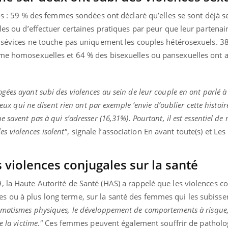
dos : 59 % des femmes sondées ont déclaré qu’elles se sont déjà s
les ou d’effectuer certaines pratiques par peur que leur partenair
de sévices ne touche pas uniquement les couples hétérosexuels. 3
mme homosexuelles et 64 % des bisexuelles ou pansexuelles ont a
ées ayant subi des violences au sein de leur couple en ont parlé à
ceux qui ne disent rien ont par exemple ‘envie d’oublier cette histoir
 savent pas à qui s’adresser (16,31%). Pourtant, il est essentiel de
les violences isolent"
, signale l’association En avant toute(s) et Les
violences conjugales sur la santé
 la Haute Autorité de Santé (HAS) a rappelé que les violences c
 ou à plus long terme, sur la santé des femmes qui les subissen
umatismes physiques, le développement de comportements à risque
 la victime."
Ces femmes peuvent également souffrir de patholo