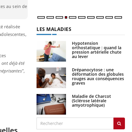
es au sein de
é réalisée
LES MALADIES
 adolescentes,
Hypotension
orthostatique : quand la
pression artérielle chute
ces
au lever
 ont déjà été
Drépanocytose : une
 méprisantes"
,
déformation des globules
rouges aux conséquences
graves
Maladie de Charcot
(Sclérose latérale
amyotrophique)
uelles