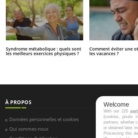
Syndrome métabolique : quels sont
Comment éviter une ot
les meilleurs exercices physiques ?
les vacances ?
À PROPOS
NEWSLETT
Welcome
With our 225
par
(cookies, pixels 
Recevez toute
Données personnelles et cookies
partners, whether c
infos santé
or obtained later, i
Qui sommes-nous
Processing this da