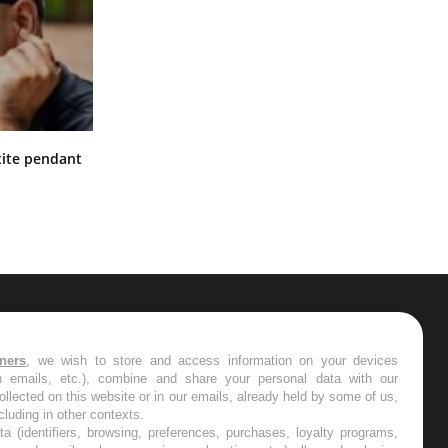
Hantavirus : un cas détecté chez un
ite pendant
touriste en France
ER
tners
, we wish to store and access information on your devices
in emails, etc.), combine and share your personal data with our
s les semaines les meilleures
ollected on this website or in our emails, already held by some of us,
ncluding in other contexts.
ta (identifiers, browsing, preferences, purchases, loyalty programs,