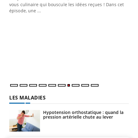
 en
vous culinaire qui bouscule les idées reçues ! Dans cet
u
épisode, une ...
Qua
You
"Les
trav
DRH 
LES MALADIES
Hypotension orthostatique : quand la
pression artérielle chute au lever