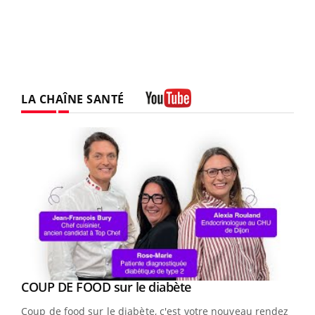
LA CHAÎNE SANTÉ
Youtube
Youtube
cès
COUP DE FOOD sur le diabète
Youtube
Coup de food sur le diabète, c'est votre nouveau rendez-