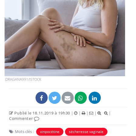
:DRAGANA991/ISTOCK
Publié le 18.11.2019 à 19h30
|
|
|
|
|
Commenter
Mots clés :
vinpocétine
sécheresse vaginale