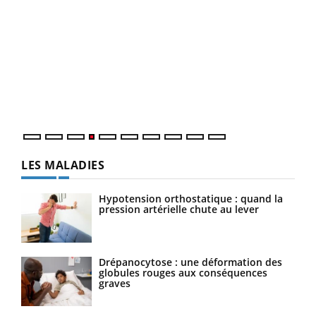
Youtube
Diabète & Ramadan 2026
Un 
Youtube
You
à l
Le Ramadan approche, et, pour de nombreuses
Un é
personnes atteintes de diabète, c'est une période de
mati
questions, de défis, mais ...
numé
LES MALADIES
Hypotension orthostatique : quand la
pression artérielle chute au lever
Drépanocytose : une déformation des
globules rouges aux conséquences
graves