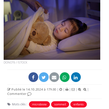
DONOT6 / ISTOCK
Publié le 14.10.2024 à 17h30
|
|
|
|
|
Commenter
Mots clés :
microbiote
sommeil
enfants