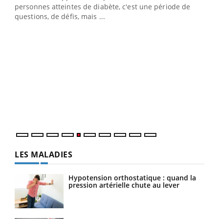
vie !
personnes atteintes de diabète, c'est une période de
…
questions, de défis, mais ...
Un 
You
à l
Un é
mati
numé
LES MALADIES
Hypotension orthostatique : quand la
pression artérielle chute au lever