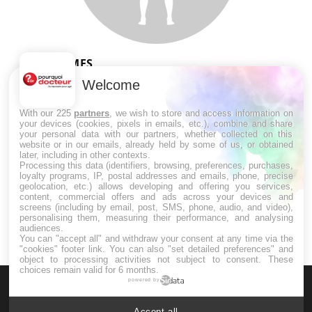
SYMPTÔMES
Welcome
Douleurs de l’avant-pied : des
métatarsalgies à 90 % liées à problème
With our 225
partners
, we wish to store and access information on
d’appui
your devices (cookies, pixels in emails, etc.), combine and share
your personal data with our partners, whether collected on this
website or in our emails, already held by some of us, or obtained
later, including in other contexts.
Mauvaise haleine : il faut améliorer
Processing this data (identifiers, browsing, preferences, purchases,
l’hygiène bucco-dentaire
loyalty programs, IP, postal addresses and emails, phone, precise
geolocation, etc.) allows developing and offering you services,
content, commercial offers and ads across your devices and
screens (including by email, post, SMS, phone, audio, and video),
personalising them, measuring their performance, and analysing
audiences.
You can "accept all" and withdraw your consent at any time via the
"cookies" footer link
. You can also "set detailed preferences" and
object to processing activities not subject to consent. These
choices remain valid for 6 months.
powered by
Accept all