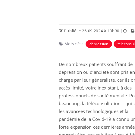
Publié le 26.09.2024 à 13h30
|
|
Mots clés :
dépression
téléconsul
De nombreux patients souffrant de
dépression ou d’anxiété sont pris en
charge par leur généraliste, car ils o
Bébés, jeunes enfants :
accès limité, voire inexistant, à des
quelle trousse à
pharmacie pour les
professionnels de santé mentale. P
vacances ?
beaucoup, la téléconsultation – qui 
les avancées technologiques et la
Syndrome métabolique :
quels sont les meilleurs
pandémie de la Covid-19 a connu u
exercices physiques ?
forte expansion ces dernières année
pourrait être une solution à ces diffi