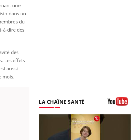
renant une
visio dans un
s membres du
t-à-dire des
avité des
. Les effets
est aussi
e mois.
LA CHAÎNE SANTÉ
Youtube