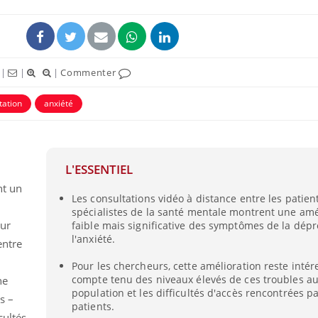
|
|
|
Commenter
tation
anxiété
L'ESSENTIEL
nt un
Les consultations vidéo à distance entre les patient
Hantavirus : un cas
Comment
spécialistes de la santé mentale montrent une amé
détecté chez un touriste
écrans 
en France
our
faible mais significative des symptômes de la dépr
l'anxiété.
entre
Pour les chercheurs, cette amélioration reste inté
Mortalité infantile : un
Toujour
rapport s’interroge sur
comment
compte tenu des niveaux élevés de ces troubles au
ne
son taux élevé en France
empiète
population et les difficultés d'accès rencontrées pa
s –
sur nos 
patients.
cultés