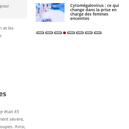
olorectal : une
Cytomégalovirus : ce qui
 pour
e simple aurait
change dans la prise en
la donne au Pays
charge des femmes
enceintes
n et les
e
es
e était 45
ment sévère,
oupes. Ainsi,