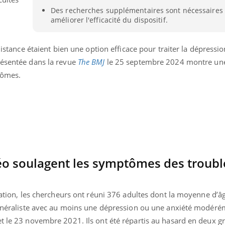
Grossesse à risque : ce jus
Cancer c
Des recherches supplémentaires sont nécessaires
naturel attire l'attention
stratégi
améliorer l'efficacité du dispositif.
des chercheurs
changé 
basque
u
distance étaient bien une option efficace pour traiter la dépressio
résentée dans la revue
The BMJ
le 25 septembre 2024 montre un
tômes.
déo soulagent les symptômes des troubl
ltation, les chercheurs ont réuni 376 adultes dont la moyenne d’âg
 généraliste avec au moins une dépression ou une anxiété modéré
t le 23 novembre 2021. Ils ont été répartis au hasard en deux gr