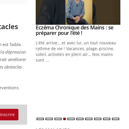
tacles
ale : et si on
Eczéma Chronique des Mains : se
Youtube
ube
Youtube
préparer pour l’été !
e diabète de type 2
L'été arrive… et avec lui, un tout nouveau
 est faible.
çues chez les
rythme de vie ! Vacances, plage, piscine,
 la dépression
ez les soignants.
soleil, activités en plein air… Nos mains
ait améliorer
sont ...
Di
You
es obstacles
Le 
nom
dia
erventions
défi
'inscrire