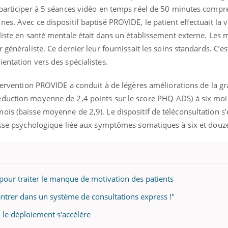
 participer à 5 séances vidéo en temps réel de 50 minutes comp
es. Avec ce dispositif baptisé PROVIDE, le patient effectuait la 
aliste en santé mentale était dans un établissement externe. Le
 généraliste. Ce dernier leur fournissait les soins standards. C’es
entation vers des spécialistes.
ntervention PROVIDE a conduit à de légères améliorations de la gr
duction moyenne de 2,4 points sur le score PHQ-ADS) à six mois
is (baisse moyenne de 2,9). Le dispositif de téléconsultation s’
resse psychologique liée aux symptômes somatiques à six et douz
pour traiter le manque de motivation des patients
rentrer dans un système de consultations express !"
 le déploiement s'accélère