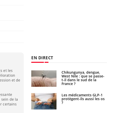
EN DIRECT
s et les
 oublier les
Chikungunya, dengue,
lioration
en vacances ?
West Nile : que se passe-
t-il dans le sud de la
ession et de
France ?
ressante
s connectés :
Les médicaments GLP-1
 le travail
protègent-ils aussi les os
 sein de la
 de plus en plus
?
r certains
soirées