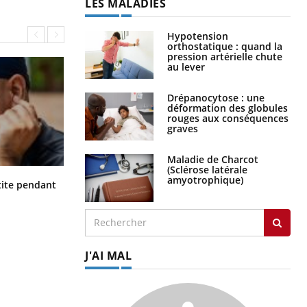
LES MALADIES
Hypotension
orthostatique : quand la
pression artérielle chute
au lever
Drépanocytose : une
déformation des globules
rouges aux conséquences
graves
Maladie de Charcot
(Sclérose latérale
amyotrophique)
Hantavirus : un cas détecté chez un
ite pendant
touriste en France
J'AI MAL