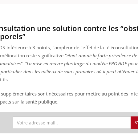
nsultation une solution contre les “obs
ence en fer : comprendre pour
Insuline & Charge ment
tube
Youtube
porels”
Youtube
Yout
venir
osait en parler??
gue, irritabilité, brouillard mental ou
En 2026, l'insuline dans l
nférieure à 3 points, l’ampleur de l’effet de la téléconsultation
e alopécie… Les symptômes de la
reste entourée d'idées re
mélioration reste significative
"étant donné la forte prévalence de
nce en fer sont multiples ce qui la rend
patients comme parfois ch
unautaires"
.
"La mise en œuvre plus large du modèle PROVIDE pourr
particulier dans les milieux de soins primaires où il peut atténuer l
-ils.
 supplémentaires sont nécessaires pour mettre au point des int
pacts sur la santé publique.
S