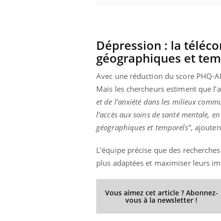
Dépression : la téléco
Eczéma Chronique des Mains :
Car
Youtube
You
géographiques et tem
Youtube
expliquer ma maladie
pré
Il y a des sujets qui sont faciles à aborder...
Fati
Avec une réduction du score PHQ-ADS i
d'autres non ! D'un côté, poser des
mêm
Mais les chercheurs estiment que l’a
questions sur la maladie d'un proche c'est
care
et de l’anxiété dans les milieux comm
montrer ...
...
l’accès aux soins de santé mentale, en 
géographiques et temporels"
, ajoutent
L’équipe précise que des recherches
plus adaptées et maximiser leurs im
Vous aimez cet article ? Abonnez-
vous à la newsletter !