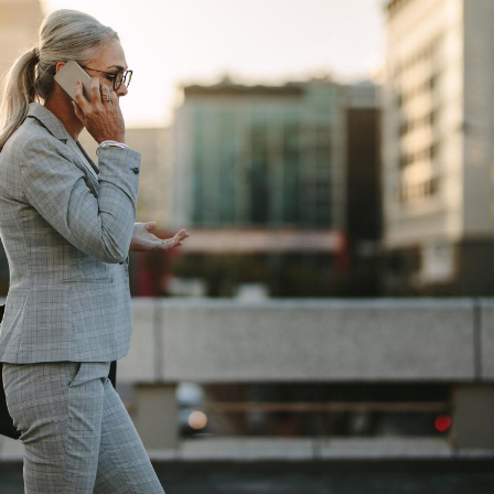
Comment oublier les
Chikung
écrans en vacances ?
West Nil
t-il dan
France ?
Toujours connectés :
Les méd
comment le travail
protègen
empiète de plus en plus
?
sur nos soirées
Cancer colorectal : une
Cytomég
stratégie simple aurait
change d
changé la donne au Pays
charge 
basque
enceint