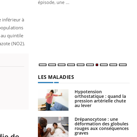
ière de bilan de
épisode, une ...
« jumeau
Qu
You
êtr
 inférieur à
populations
"Le
au quintile
qua
Doc
azote (NO2).
dir
LES MALADIES
Hypotension
orthostatique : quand la
pression artérielle chute
au lever
Drépanocytose : une
déformation des globules
rouges aux conséquences
graves
die de