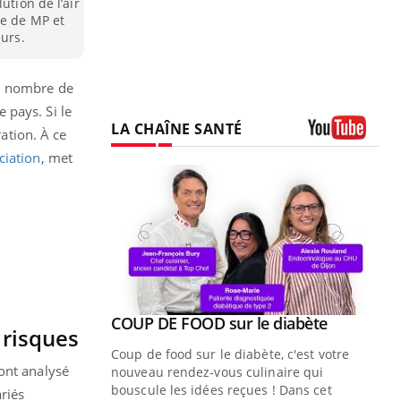
ution de l’air
pe de MP et
eurs.
du nombre de
 pays. Si le
LA CHAÎNE SANTÉ
ration. À ce
Youtube
ciation
, met
Youtube
ue » pour
COUP DE FOOD sur le diabète
Youtube
 risques
médecine
Coup de food sur le diabète, c'est votre
ont analysé
nouveau rendez-vous culinaire qui
n groupe
bouscule les idées reçues ! Dans cet
riés