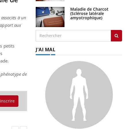
Maladie de Charcot
(Sclérose latérale
 associés à un
amyotrophique)
rapport aux
s petits
J'AI MAL
es
lade.
le phénotype de
'inscrire