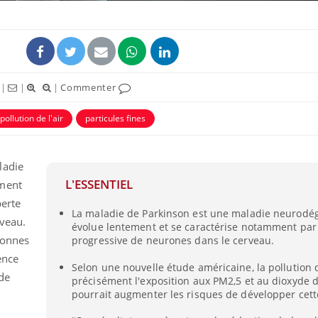
|
|
|
Commenter
pollution de l'air
particules fines
ladie
L'ESSENTIEL
ement
perte
La maladie de Parkinson est une maladie neurodég
veau.
évolue lentement et se caractérise notamment par 
sonnes
progressive de neurones dans le cerveau.
ence
Selon une nouvelle étude américaine, la pollution de
de
précisément l'exposition aux PM2,5 et au dioxyde d
pourrait augmenter les risques de développer cett
é