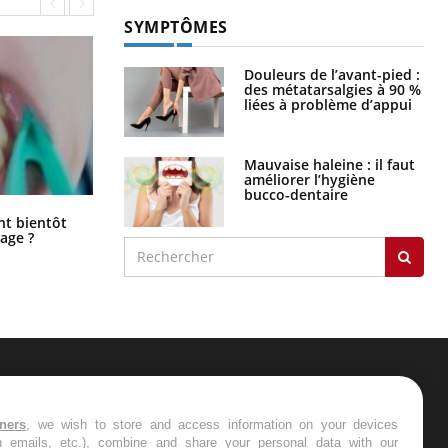
SYMPTÔMES
Douleurs de l’avant-pied :
des métatarsalgies à 90 %
liées à problème d’appui
Mauvaise haleine : il faut
améliorer l’hygiène
bucco-dentaire
Éclipse solaire du 12 août : “Des
ent bientôt
verres adaptés, c'est indispensable
age ?
pour la santé des yeux”
ER
tners
, we wish to store and access information on your devices
in emails, etc.), combine and share your personal data with our
s les semaines les meilleures