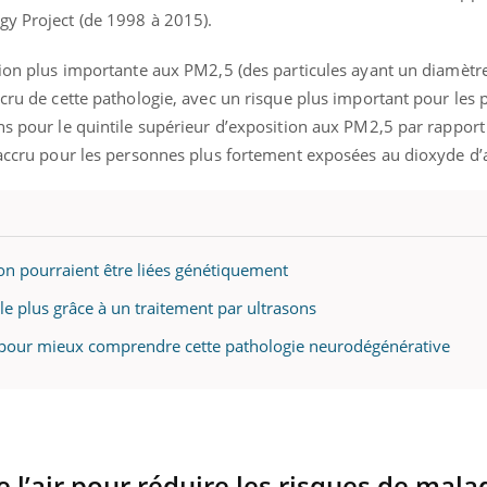
mutualiste innove en mat
s, mais ...
gy Project (de 1998 à 2015).
santé : l'utilisation d'un 
numérique » permet ...
tion plus importante aux PM2,5 (des particules ayant un diamètre
ccru de cette pathologie, avec un risque plus important pour les 
ns pour le quintile supérieur d’exposition aux PM2,5 par rapport 
t accru pour les personnes plus fortement exposées au dioxyde d’
on pourraient être liées génétiquement
le plus grâce à un traitement par ultrasons
es pour mieux comprendre cette pathologie neurodégénérative
e l’air pour réduire les risques de mala