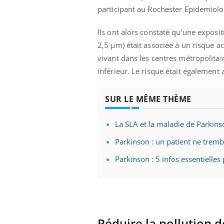
ez les soignants.
soleil, activités en plein air… Nos mains
défi
participant au Rochester Epidemiolo
sont ...
Ils ont alors constaté qu’une exposi
2,5 μm) était associée à un risque a
vivant dans les centres métropolitai
inférieur. Le risque était égalemen
SUR LE MÊME THÈME
La SLA et la maladie de Parkins
Parkinson : un patient ne tremb
Parkinson : 5 infos essentiell
Réduire la pollution d