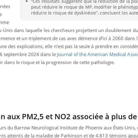
“Ces résultats suggèrent que la réduction de la poll
nnées
peut réduire le risque de MP, modifier le phénoty
réduire le risque de dyskinésie”, concluent les aut
s
omme
-Unis dans laquelle les chercheurs projettent un doublement 
mence et un triplement de cas avec démence d’ici à 2060 dans le
’une des explications, elle n’est pas la seule à prendre en considé
 16 septembre 2024 dans le
Journal of the American Medical Asso
air dans le risque et la progression de cette pathologie.
Youtube
bète & Ramadan 2026
Un « jumeau numériq
tube
Youtube
ion aux PM2,5 et NO2 associée à plus de
faciliter l’accès à la 
Ramadan approche, et, pour de
Youtube
préventive
urs du Barrow Neurological Institute de Phoenix aux États-Unis, 
breuses personnes atteintes de
Un établissement lié à u
ète, c'est une période de questions, de
ts atteints de la maladie de Parkinson et de 4.813 témoins appa