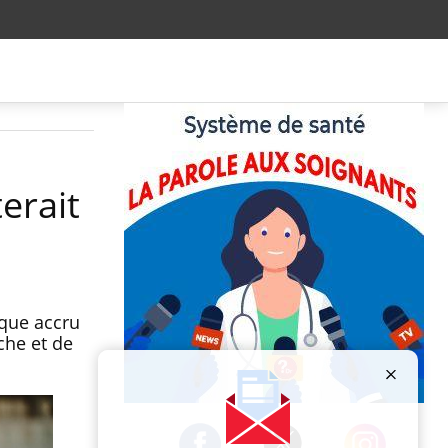
terait
sque accru
che et de
Publicité