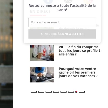
Restez connecté à toute l’actualité de la
Twitter
Facebook
Instagram
Santé
EN DIRECT
unya, dengue,
La sieste empêche-t-elle
e : que se passe-
de dormir la nuit ?
s le sud de la
S'INSCRIRE À LA NEWSLETTER
icaments GLP-1
VIH : la fin du comprimé
t-ils aussi les os
tous les jours se profile-t-
elle enfin ?
alovirus : ce qui
Pourquoi votre ventre
ans la prise en
gâche-t-il les premiers
des femmes
jours de vos vacances ?
es