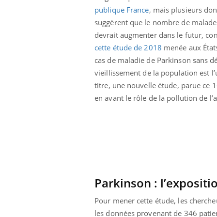
publique France
, mais plusieurs do
suggèrent que le nombre de malade
devrait augmenter dans le futur, c
cette étude de 2018
menée aux États
cas de maladie de Parkinson sans dé
vieillissement de la population est l
titre, une nouvelle étude, parue ce
en avant le rôle de la pollution de l’
ale : et si on
Eczéma Chronique des Mains : se
Dia
Youtube
You
Parkinson : l’exposit
ube
Youtube
préparer pour l’été !
Le 
Pour mener cette étude, les cherche
 diabète de type 2
L'été arrive… et avec lui, un tout nouveau
nom
ues chez les
rythme de vie ! Vacances, plage, piscine,
diab
les données provenant de 346 patien