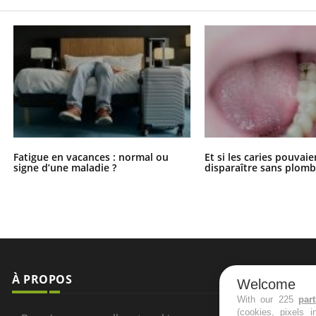
Fatigue en vacances : normal ou
Et si les caries pouvai
signe d’une maladie ?
disparaître sans plomb
À PROPOS
NEWSLETT
Welcome
With our 225
par
(cookies, pixels 
Recevez toute