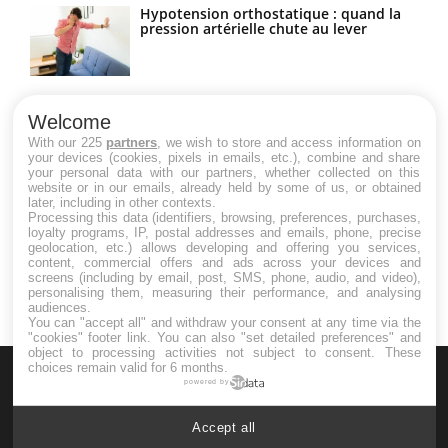
Hypotension orthostatique : quand la
pression artérielle chute au lever
Drépanocytose : une déformation des
globules rouges aux conséquences
Welcome
graves
With our 225
partners
, we wish to store and access information on
your devices (cookies, pixels in emails, etc.), combine and share
your personal data with our partners, whether collected on this
website or in our emails, already held by some of us, or obtained
Maladie de Charcot (Sclérose latérale
later, including in other contexts.
amyotrophique)
Processing this data (identifiers, browsing, preferences, purchases,
loyalty programs, IP, postal addresses and emails, phone, precise
geolocation, etc.) allows developing and offering you services,
content, commercial offers and ads across your devices and
screens (including by email, post, SMS, phone, audio, and video),
personalising them, measuring their performance, and analysing
audiences.
You can "accept all" and withdraw your consent at any time via the
"cookies" footer link
. You can also "set detailed preferences" and
object to processing activities not subject to consent. These
choices remain valid for 6 months.
powered by
Accept all