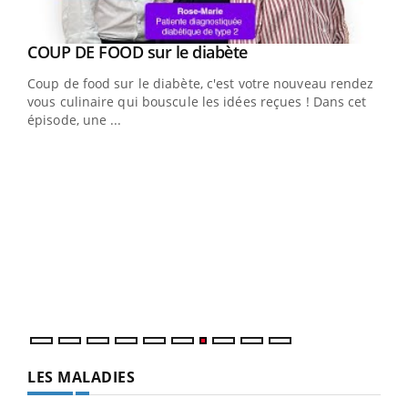
Youtube
cès
COUP DE FOOD sur le diabète
Youtube
Coup de food sur le diabète, c'est votre nouveau rendez-
 en
vous culinaire qui bouscule les idées reçues ! Dans cet
u
épisode, une ...
Qua
You
"Les
trav
DRH 
LES MALADIES