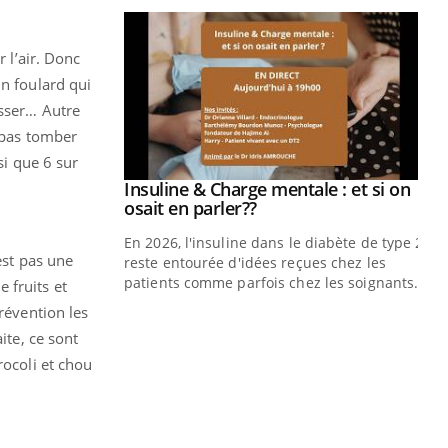
 l’air. Donc
un foulard qui
isser… Autre
e pas tomber
si que 6 sur
prendre pour
Insuline & Charge mentale : et si on
Youtube
Youtube
osait en parler??
illard mental ou
En 2026, l'insuline dans le diabète de type 2
est pas une
ptômes de la
reste entourée d'idées reçues chez les
ples ce qui la rend
patients comme parfois chez les soignants.
 fruits et
révention les
Ec
You
pré
ite, ce sont
rocoli et chou
L'é
ryt
sol
sont