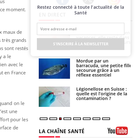
lus
Restez connecté à toute l’actualité de la
Twitter
Facebook
Instagram
n ce moment.
Santé
EN DIRECT
ux maux de
i manger moins
Mordue par une tique en
éines pourrait
vacances, elle reste dans
s très grands
ent être bénéfique
le coma pendant 42 jours
S'INSCRIRE À LA NEWSLETTER
s sont restés
y a le
e et chaleur : ce
Mordue par un
ien avec le
la science
barracuda, une petite fille
secourue grâce à un
ut en France
réflexe essentiel
phone nuit-il à
Légionellose en Suisse :
tissage de la
quelle est l’origine de la
?
contamination ?
 quand on le
’est une
ffort pour les
urface de
LA CHAÎNE SANTÉ
Youtube