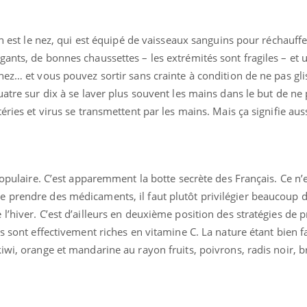
on est le nez, qui est équipé de vaisseaux sanguins pour réchauffer
ants, de bonnes chaussettes – les extrémités sont fragiles – et 
nez… et vous pouvez sortir sans crainte à condition de ne pas gl
uatre sur dix à se laver plus souvent les mains dans le but de n
éries et virus se transmettent par les mains. Mais ça signifie aus
éma Chronique des Mains :
Carence en fer : com
tube
Youtube
Youtube
Youtube
liquer ma maladie
prévenir
 a des sujets qui sont faciles à aborder...
Fatigue, irritabilité, brou
 populaire. C’est apparemment la botte secrète des Français. Ce n’
tres non ! D'un côté, poser des
même alopécie… Les sym
tions sur la maladie d'un proche c'est
carence en fer sont multi
 prendre des médicaments, il faut plutôt privilégier beaucoup de
rer ...
...
l’hiver. C’est d’ailleurs en deuxième position des stratégies de p
s sont effectivement riches en vitamine C. La nature étant bien fa
iwi, orange et mandarine au rayon fruits, poivrons, radis noir, b