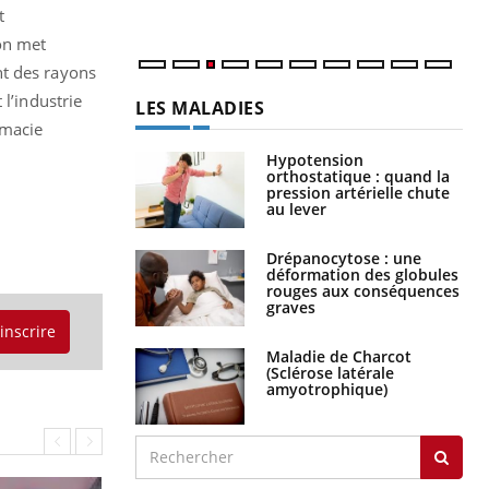
t
’on met
nt des rayons
l’industrie
LES MALADIES
rmacie
Hypotension
orthostatique : quand la
pression artérielle chute
au lever
Drépanocytose : une
déformation des globules
rouges aux conséquences
graves
'inscrire
Maladie de Charcot
(Sclérose latérale
amyotrophique)