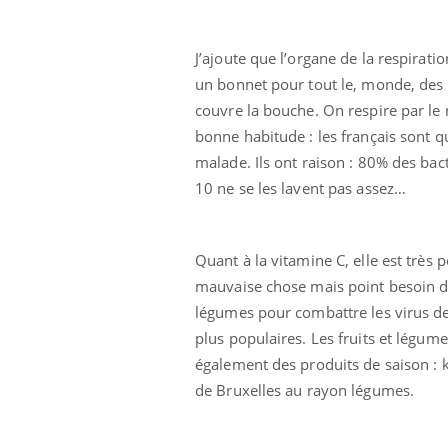
J’ajoute que l’organe de la respirati
un bonnet pour tout le, monde, des g
couvre la bouche. On respire par le 
bonne habitude : les français sont q
malade. Ils ont raison : 80% des bact
Ecz
10 ne se les lavent pas assez…
You
exp
Il y
Quant à la vitamine C, elle est très
d'au
ques
mauvaise chose mais point besoin de
mont
légumes pour combattre les virus de 
plus populaires. Les fruits et légume
également des produits de saison : k
de Bruxelles au rayon légumes.