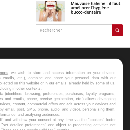
Mauvaise haleine : il faut
améliorer l’hygiène
bucco-dentaire
ER
tners
, we wish to store and access information on your devices
in emails, etc.), combine and share your personal data with our
s les semaines les meilleures
ollected on this website or in our emails, already held by some of us,
ncluding in other contexts.
ta (identifiers, browsing, preferences, purchases, loyalty programs,
es and emails, phone, precise geolocation, etc.) allows developing
ervices, content, commercial offers and ads across your devices and
 by email, post, SMS, phone, audio, and video), personalising them,
RE
rformance, and analysing audiences.
l" and withdraw your consent at any time via the "cookies" footer
"set detailed preferences" and object to processing activities not