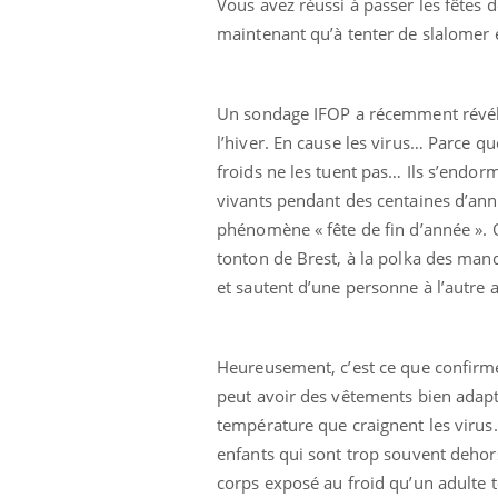
Vous avez réussi à passer les fêtes d
maintenant qu’à tenter de slalomer e
Un sondage IFOP a récemment révélé
l’hiver. En cause les virus… Parce qu
froids ne les tuent pas… Ils s’endor
vivants pendant des centaines d’année
phénomène « fête de fin d’année ». Q
tonton de Brest, à la polka des mand
et sautent d’une personne à l’autre
Heureusement, c’est ce que confirme 
peut avoir des vêtements bien adapté
température que craignent les virus. 
enfants qui sont trop souvent dehors
corps exposé au froid qu’un adulte t