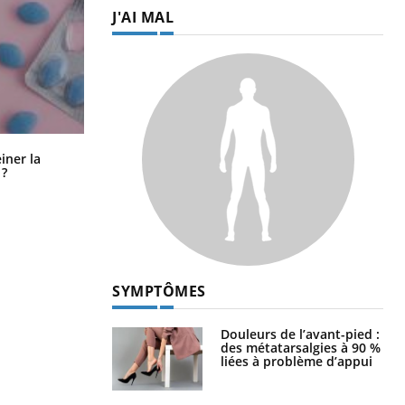
J'AI MAL
Pourquoi manger moins de
einer la
protéines pourrait finalement être
 ?
bénéfique
SYMPTÔMES
Douleurs de l’avant-pied :
des métatarsalgies à 90 %
liées à problème d’appui