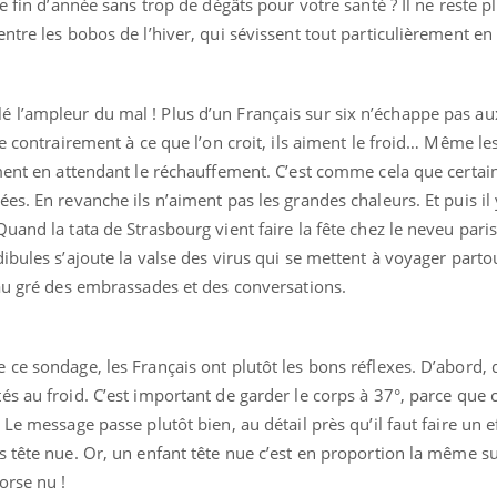
e fin d’année sans trop de dégâts pour votre santé ? Il ne reste p
ntre les bobos de l’hiver, qui sévissent tout particulièrement e
 l’ampleur du mal ! Plus d’un Français sur six n’échappe pas a
Pourquoi votre ventre
Pourquo
gâche-t-il les premiers
de prot
e contrairement à ce que l’on croit, ils aiment le froid… Même le
jours de vos vacances ?
finalem
ment en attendant le réchauffement. C’est comme cela que certain
s. En revanche ils n’aiment pas les grandes chaleurs. Et puis il 
Fortes chaleurs :
Grossess
uand la tata de Strasbourg vient faire la fête chez le neveu paris
pourquoi le risque de
que dit 
noyade grimpe-t-il ?
ibules s’ajoute la valse des virus qui se mettent à voyager parto
 au gré des embrassades et des conversations.
Le Viagra pourrait-il
Le smart
freiner la propagation du
l'appren
cancer ?
lecture 
ce sondage, les Français ont plutôt les bons réflexes. D’abord,
s au froid. C’est important de garder le corps à 37°, parce que c
Le message passe plutôt bien, au détail près qu’il faut faire un e
 tête nue. Or, un enfant tête nue c’est en proportion la même s
orse nu !