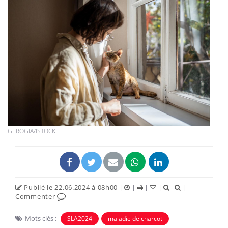
GEROGIA/ISTOCK
Publié le 22.06.2024 à 08h00
|
|
|
|
|
Commenter
Mots clés :
SLA2024
maladie de charcot