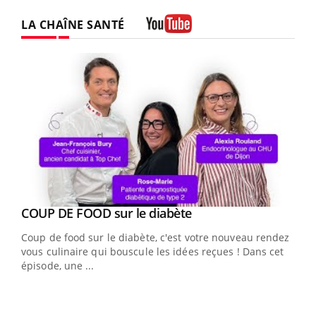
LA CHAÎNE SANTÉ
Youtube
Youtube
cès
COUP DE FOOD sur le diabète
Youtube
Coup de food sur le diabète, c'est votre nouveau rendez-
 en
vous culinaire qui bouscule les idées reçues ! Dans cet
u
épisode, une ...