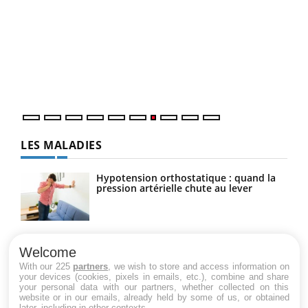
Qua
You
"Les
trav
DRH 
LES MALADIES
Hypotension orthostatique : quand la
pression artérielle chute au lever
Drépanocytose : une déformation des
globules rouges aux conséquences
Welcome
graves
With our 225
partners
, we wish to store and access information on
your devices (cookies, pixels in emails, etc.), combine and share
your personal data with our partners, whether collected on this
website or in our emails, already held by some of us, or obtained
Maladie de Charcot (Sclérose latérale
later, including in other contexts.