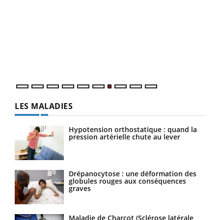
Qua
You
"Les
trav
DRH 
LES MALADIES
Hypotension orthostatique : quand la
pression artérielle chute au lever
Drépanocytose : une déformation des
globules rouges aux conséquences
graves
Maladie de Charcot (Sclérose latérale