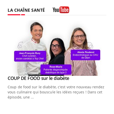
LA CHAÎNE SANTÉ
Youtube
Youtube
cès
COUP DE FOOD sur le diabète
Youtube
Coup de food sur le diabète, c'est votre nouveau rendez-
 en
vous culinaire qui bouscule les idées reçues ! Dans cet
u
épisode, une ...