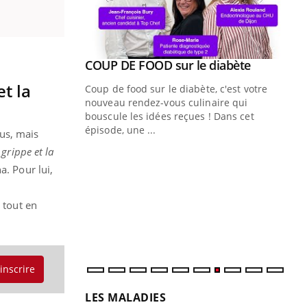
Youtube
COUP DE FOOD sur le diabète
Youtube
t la
Coup de food sur le diabète, c'est votre
nouveau rendez-vous culinaire qui
bouscule les idées reçues ! Dans cet
épisode, une ...
us, mais
grippe et la
Quand l’entreprise mise sur le bien
Ec
Youtube
You
Youtube
être global
quo
. Pour lui,
"Les rendez-vous de la santé et de la
Dan
 tout en
qualité de vie au travail" de Pourquoi
der
Docteur reçoivent Régis Blugeon, DRH et
com
directeur ...
et é
'inscrire
LES MALADIES