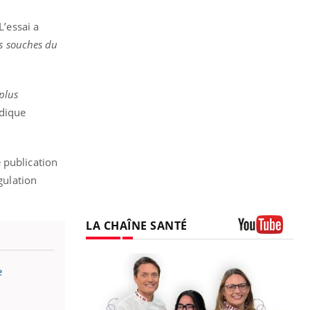
L’essai a
is souches du
 plus
ndique
 publication
gulation
LA CHAÎNE SANTÉ
Youtube
e