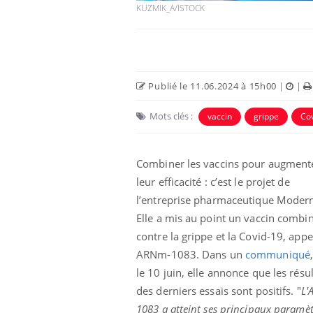
KUZMIK_A/ISTOCK
Publié le 11.06.2024 à 15h00
|
|
Mots clés :
vaccin
grippe
Co
Combiner les vaccins pour augment
leur efficacité : c’est le projet de
l’entreprise pharmaceutique Moder
e empêche-t-elle
Fortes chaleurs :
 la nuit ?
pourquoi le risque de
Elle a mis au point un vaccin combi
noyade grimpe-t-il ?
contre la grippe et la Covid-19, appe
ARNm-1083. Dans un
communiqué
 fin du comprimé
Le Viagra pourrait-il
le 10 juin, elle annonce que les résul
jours se profile-t-
freiner la propagation du
n ?
cancer ?
des derniers essais sont positifs. "
L'
1083 a atteint ses principaux paramèt