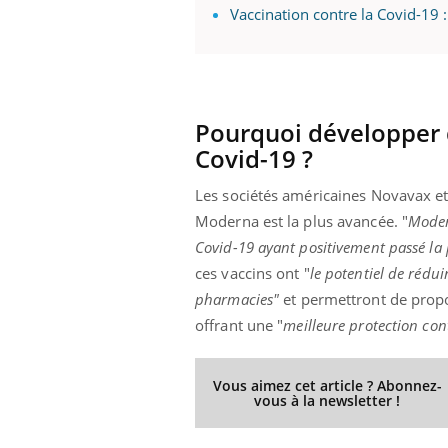
Vaccination contre la Covid-19 
Youtube
 Mains : se
Diabète & Ramadan 2026
Un 
Youtube
You
outube
fac
Pourquoi développer d
Le Ramadan approche, et, pour de
pré
un tout nouveau
nombreuses personnes atteintes de
Covid-19 ?
Un 
lage, piscine,
diabète, c'est une période de questions, de
mut
air… Nos mains
défis, mais ...
Les sociétés américaines Novavax et
sant
Moderna est la plus avancée. "
Moder
num
Covid-19 ayant positivement passé la 
ces vaccins ont "
le potentiel de rédui
pharmacies"
et permettront de propo
offrant une "
meilleure protection con
Vous aimez cet article ? Abonnez-
vous à la newsletter !