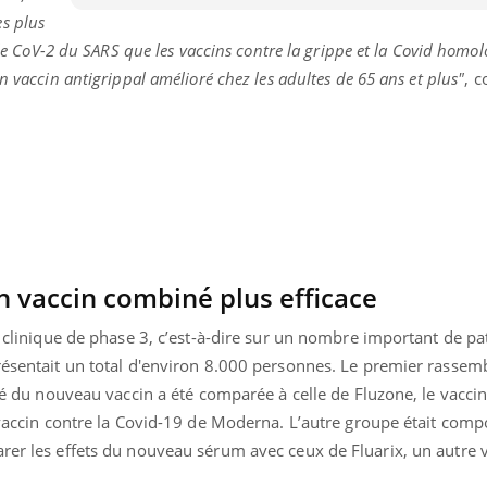
Mordue par une tique en
s plus
vacances, elle reste dans
t le CoV-2 du SARS que les vaccins contre la grippe et la Covid homol
le coma pendant 42 jours
n vaccin antigrippal amélioré chez les adultes de 65 ans et plus"
, c
un vaccin combiné plus efficace
ai clinique de phase 3, c’est-à-dire sur un nombre important de pa
résentait un total d'environ 8.000 personnes. Le premier rassemb
ité du nouveau vaccin a été comparée à celle de Fluzone, le vaccin
e vaccin contre la Covid-19 de Moderna. L’autre groupe était comp
rer les effets du nouveau sérum avec ceux de Fluarix, un autre v