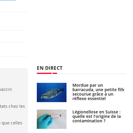
EN DIRECT
Mordue par un
Comment gérer le
vaccin
barracuda, une petite fille
sommeil des enfants en
secourue grâce à un
vacances ?
réflexe essentiel
tats chez les
Légionellose en Suisse :
Bilan prévention : ce que
quelle est l’origine de la
les kinés pourront
contamination ?
bientôt faire
 que celles