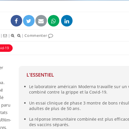
|
|
|
Commenter
vid-19
er
L'ESSENTIEL
na.
Grossesse et chaleur : ce
Le laboratoire américain Moderna travaille sur un 
que dit la science
né
combiné contre la grippe et la Covid-19.
lé
Un essai clinique de phase 3 montre de bons résul
, paru
adultes de plus de 50 ans.
Le smartphone nuit-il à
tats
l'apprentissage de la
lecture ?
La réponse immunitaire combinée est plus efficace
ARNm-
des vaccins séparés.
res,