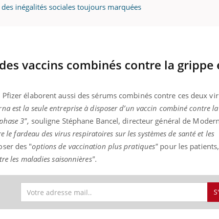
: des inégalités sociales toujours marquées
« jumeau numérique » pour
tube
iliter l’accès à la médecine
es vaccins combinés contre la grippe e
Youtube
ventive
établissement lié à un groupe
ualiste innove en matière de bilan de
 Pfizer élaborent aussi des sérums combinés contre ces deux vir
é : l'utilisation d'un « jumeau
na est la seule entreprise à disposer d’un vaccin combiné contre la 
érique » permet ...
phase 3",
souligne Stéphane Bancel, directeur général de Moderna
re le fardeau des virus respiratoires sur les systèmes de santé et les
ser des "
options de vaccination plus pratiques"
pour les patients,
tre les maladies saisonnières"
.
S