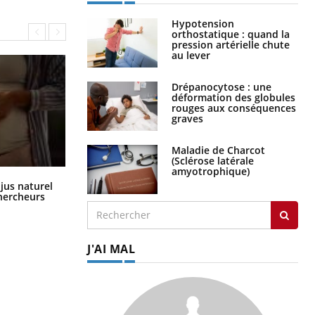
Hypotension
orthostatique : quand la
pression artérielle chute
au lever
Drépanocytose : une
déformation des globules
rouges aux conséquences
graves
Maladie de Charcot
(Sclérose latérale
amyotrophique)
Comment oublier les écrans en
 jus naturel
vacances ?
chercheurs
J'AI MAL