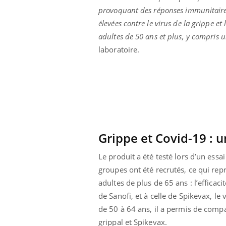
 votre ventre
Pourquoi manger moins
provoquant des réponses immunitaire
l les premiers
de protéines pourrait
élevées contre le virus de la grippe e
 vos vacances ?
finalement être bénéfique
adultes de 50 ans et plus, y compris u
laboratoire.
Grippe et Covid-19 : 
Le produit a été testé lors d’un ess
groupes ont été recrutés, ce qui rep
adultes de plus de 65 ans : l’efficac
de Sanofi, et à celle de Spikevax, l
de 50 à 64 ans, il a permis de compa
grippal et Spikevax.