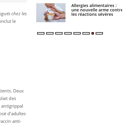
Allergies alimentaires :
TDAH : quel est ce
une nouvelle arme contre
traitement autorisé aux
ogués chez les
les réactions sévères
États-Unis ?
onclut le
tients. Deux
lait des
 antigrippal
osé d’adultes
accin anti-