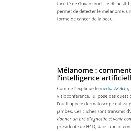
faculté de Guyancourt. Le dispositif
ar une tique en
Allergies alimentaires :
, elle reste dans
une nouvelle arme contre
permet de détecter le mélanome, u
pendant 42 jours
les réactions sévères
forme de cancer de la peau.
Mélanome : comment f
l’intelligence artificiel
Comme l’explique le
média
78
Actu
,
visioconférence, lui pose des questi
l’outil appelé dermatoscope qui va p
jambes. Ces clichés sont transmis d’a
donner un pré-diagnostic et venir con
présidente de H4D, dans une interv