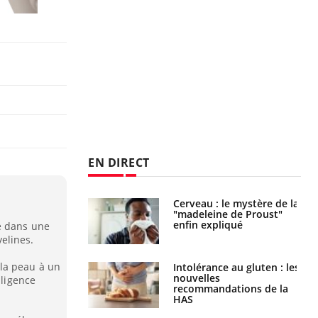
EN DIRECT
Cerveau : le mystère de la
Le décalage des horaires
"madeleine de Proust"
d'été : quel impact sur le
enfin expliqué
sommeil ?
é dans une
elines.
la peau à un
Intolérance au gluten : les
Grossesse : ces polluants
nouvelles
pourraient influencer le
lligence
recommandations de la
poids des enfants
HAS