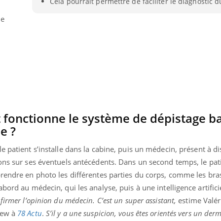
Cela pourrait permettre de faciliter le diagnostic
TDAH : quel est ce
traitement autorisé aux
ne
États-Unis ?
onctionne le système de dépistage ba
le ?
 le patient s’installe dans la cabine, puis un médecin, présent à d
ons sur ses éventuels antécédents. Dans un second temps, le pati
rendre en photo les différentes parties du corps, comme les bra
bord au médecin, qui les analyse, puis à une intelligence artificie
firmer l’opinion du médecin. C’est un super assistant,
estime Valér
iew à
78 Actu
.
S’il y a une suspicion, vous êtes orientés vers un de