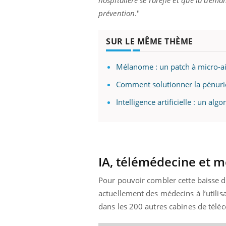
hospitalière se raréfie et que la dema
prévention
."
SUR LE MÊME THÈME
Youtube
 Mains : se
Diabète & Ramadan 2026
Un 
Youtube
You
outube
fac
Le Ramadan approche, et, pour de
pré
Mélanome : un patch à micro-ai
un tout nouveau
nombreuses personnes atteintes de
Comment solutionner la pénuri
Un 
lage, piscine,
diabète, c'est une période de questions, de
mut
air… Nos mains
défis, mais ...
Intelligence artificielle : un a
sant
num
IA, télémédecine et m
Pour pouvoir combler cette baisse d'
actuellement des médecins à l’utilisa
dans les 200 autres cabines de téléco