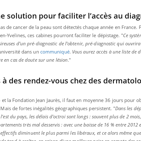
e solution pour faciliter l’accès au dia
as de cancer de la peau sont détectés chaque année en France. 
en-Yvelines, ces cabines pourront faciliter le dépistage. "
Ce systè
ireuses d’un pré-diagnostic de l’obtenir, pré-diagnostic qui ouvrira
’université dans un
communiqué
.
Vous aurez accès à une liste de
re en cas de doute sur une lésion
."
ès à des rendez-vous chez des dermatol
et la Fondation Jean Jaurès, il faut en moyenne 36 jours pour o
ais de fortes inégalités géographiques persistent. "
Dans les dé
t l’est du pays, les délais d’octroi sont longs : souvent plus de 2 mois
rtements très mal desservis : avec une baisse de 16 % entre 2012 e
 effectifs diminuent le plus parmi les libéraux, et ce alors même que 