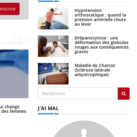
'inscrire
Hypotension
orthostatique : quand la
pression artérielle chute
au lever
Drépanocytose : une
déformation des globules
rouges aux conséquences
graves
Maladie de Charcot
(Sclérose latérale
amyotrophique)
La sieste empêche-t-elle de dormir
ui change
J'AI MAL
la nuit ?
ge des femmes