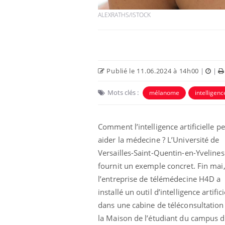
ALEXRATHS/ISTOCK
Publié le 11.06.2024 à 14h00
|
|
Mots clés :
mélanome
intelligence
Comment l’intelligence artificielle p
aider la médecine ? L’Université de
e et chaleur : ce
Mordue par un
a science
barracuda, une petite fille
Versailles-Saint-Quentin-en-Yvelines
secourue grâce à un
fournit un exemple concret. Fin mai
réflexe essentiel
l’entreprise de télémédecine H4D a
phone nuit-il à
Légionellose en Suisse :
installé un outil d’intelligence artifici
tissage de la
quelle est l’origine de la
contamination ?
dans une cabine de téléconsultation
la Maison de l’étudiant du campus d