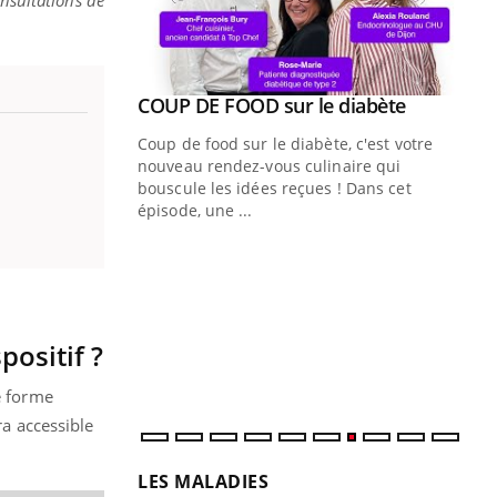
onsultations de
Youtube
COUP DE FOOD sur le diabète
Quand l’entreprise mise sur le bien
Youtube
Youtube
Youtube
être global
Coup de food sur le diabète, c'est votre
"Les rendez-vous de la santé et de la
nouveau rendez-vous culinaire qui
qualité de vie au travail" de Pourquoi
bouscule les idées reçues ! Dans cet
Docteur reçoivent Régis Blugeon, DRH et
épisode, une ...
directeur ...
Ec
You
quo
Dan
der
ositif ?
com
et é
e forme
ra accessible
LES MALADIES