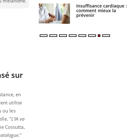
 du mélanome.
Insuffisance cardiaque :
Autisme : pourquoi le
comment mieux la
cerveau reconnaît-il les
prévenir
visages autrement ?
sé sur
istance, en
ent utilise
s ou les
lle. "
L’IA va
ie Cossutta,
rmatologue
."