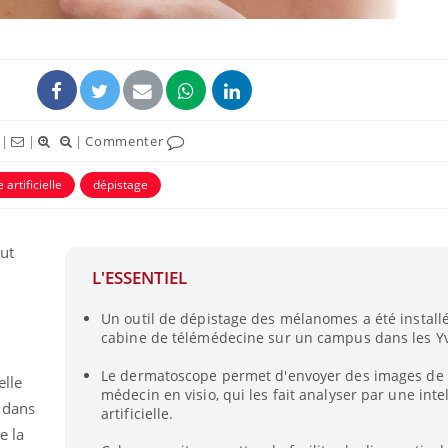
|
|
|
Commenter
 artificielle
dépistage
eut
L'ESSENTIEL
Comment gérer le
sommeil des enfants en
vacances ?
Un outil de dépistage des mélanomes a été install
,
cabine de télémédecine sur un campus dans les Yv
Le dermatoscope permet d'envoyer des images de 
Bilan prévention : ce que
elle
les kinés pourront
médecin en visio, qui les fait analyser par une inte
bientôt faire
 dans
artificielle.
e la