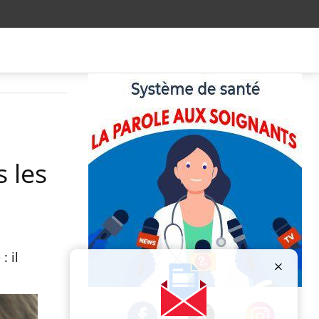
 les
: il
Publicité