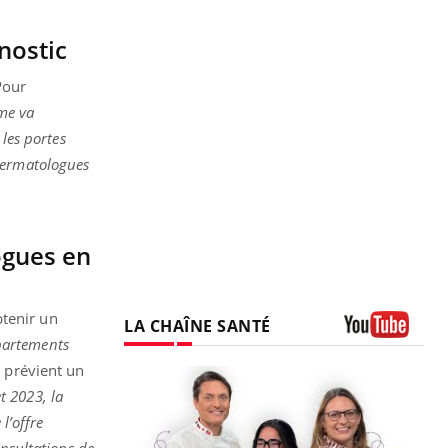
gnostic
Pour
me va
 les portes
 dermatologues
ogues en
btenir un
LA CHAÎNE SANTÉ
partements
Youtube
, prévient un
t 2023, la
l’offre